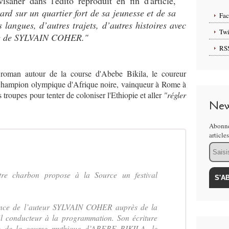
saner dans l'édito reproduit en fin d'article,
ard sur un quartier fort de sa jeunesse et de sa
Fa
 langues, d’autres trajets, d’autres histoires avec
Twi
nce de SYLVAIN COHER."
RS
n roman autour de la course d'Abebe Bikila, le coureur
champion olympique d'Afrique noire, vainqueur à Rome à
troupes pour tenter de coloniser l'Ethiopie et aller
"régler
New
Abonne
article
Email
re charbon propose à la Source un festival
idence de l’auteur SYLVAIN COHER auprès de la
il conducteur à la programmation. Son écriture
re de la course mythique d’ABEBE BIKILA, le