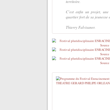
territoire.
C’est enfin un projet, une
quartier fort de sa jeunesse e
Thierry Falvisaner.