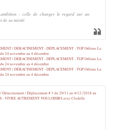
 ambition : celle de changer le regard sur un
t de sa mixité.
Programme d
L
a
3
è
m