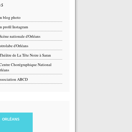
ns
n blog photo
 profil Instagram
Scène nationale d'Orléans
strolabe d'Orléans
Théâtre de La Tête Noire à Saran
Centre Chorégraphique National
rléans
ssociation ABCD