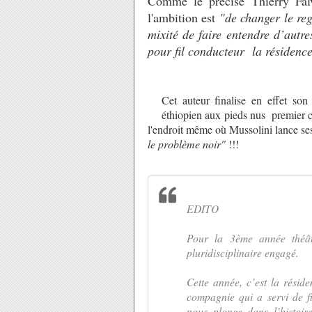
Comme le précise Thierry Falvi
l'ambition est
"de changer le reg
mixité de faire entendre d’autres
pour fil conducteur la réside
Cet auteur finalise en effet so
éthiopien aux pieds nus
premier 
l'endroit même où Mussolini lance ses 
le problème noir"
!
!!
EDITO
Pour la 3ème année théât
pluridisciplinaire engagé.
Cette année, c’est la rés
compagnie qui a servi de f
nous plonge dans l’histoi