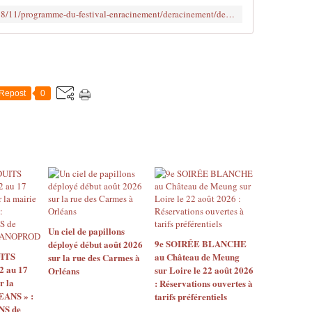
e
http://www.clodelle45autrement.fr/2018/11/programme-du-festival-enracinement/deracinement/deplacement-3-du-29/11-au-4/12/2018-au-theatre-gerard-philipe-orleans.html
é
d
i
t
i
o
Repost
0
n
d
u
F
e
s
t
i
v
a
Un ciel de papillons
l
9e SOIRÉE BLANCHE
déployé début août 2026
ITS
au Château de Meung
E
sur la rue des Carmes à
2 au 17
sur Loire le 22 août 2026
Orléans
n
r la
: Réservations ouvertes à
r
EANS » :
tarifs préférentiels
a
S de