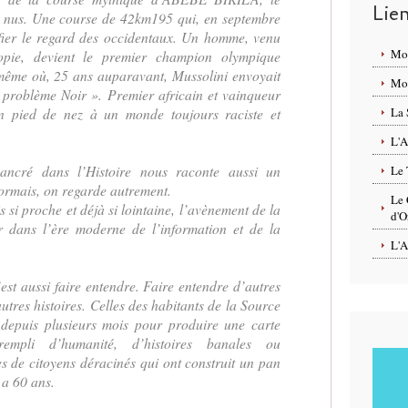
Lie
s nus. Une course de 42km195 qui, en septembre
ier le regard des occidentaux. Un homme, venu
Mo
opie, devient le premier champion olympique
 même où, 25 ans auparavant, Mussolini envoyait
Mon
e problème Noir ». Premier africain et vainqueur
 pied de nez à un monde toujours raciste et
La 
L'A
ancré dans l’Histoire nous raconte aussi un
Le 
ormais, on regarde autrement.
Le 
s si proche et déjà si lointaine, l’avènement de la
d'O
er dans l’ère moderne de l’information et de la
L'A
’est aussi faire entendre. Faire entendre d’autres
autres histoires. Celles des habitants de la Source
depuis plusieurs mois pour produire une carte
rempli d’humanité, d’histoires banales ou
es de citoyens déracinés qui ont construit un pan
y a 60 ans.