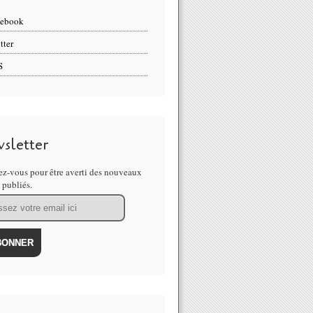
cebook
tter
S
sletter
z-vous pour être averti des nouveaux
s publiés.