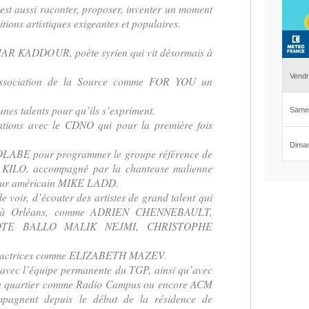
’est aussi raconter, proposer, inventer un moment
tions artistiques exigeantes et populaires.
MAR KADDOUR, poète syrien qui vit désormais à
 association de la Source comme FOR YOU un
unes talents pour qu’ils s’expriment.
rations avec le CDNO qui pour la première fois
.
ROLABE pour programmer le groupe référence de
KILO, accompagné par la chanteuse malienne
ur américain MIKE LADD.
e voir, d’écouter des artistes de grand talent qui
ussi à Orléans, comme ADRIEN CHENNEBAULT,
OTE BALLO MALIK NEJMI, CHRISTOPHE
es actrices comme ELIZABETH MAZEV.
 avec l’équipe permanente du TGP, ainsi qu’avec
 du quartier comme Radio Campus ou encore ACM
pagnent depuis le début de la résidence de