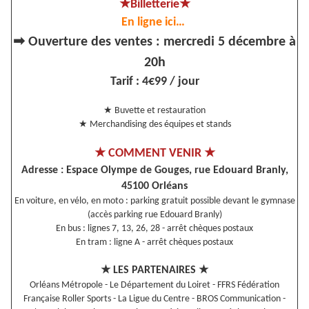
★
★
Billetterie
En ligne ici…
➡
Ouverture des ventes : mercredi 5 décembre à
20h
Tarif : 4€99 / jour
★
Buvette et restauration
★
Merchandising des équipes et stands
★
★
COMMENT VENIR
Adresse : Espace Olympe de Gouges, rue Edouard Branly,
45100 Orléans
En voiture, en vélo, en moto : parking gratuit possible devant le gymnase
(accès parking rue Edouard Branly)
En bus : lignes 7, 13, 26, 28 - arrêt chèques postaux
En tram : ligne A - arrêt chèques postaux
★
★
LES PARTENAIRES
Orléans Métropole - Le Département du Loiret - FFRS Fédération
Française Roller Sports - La Ligue du Centre - BROS Communication -