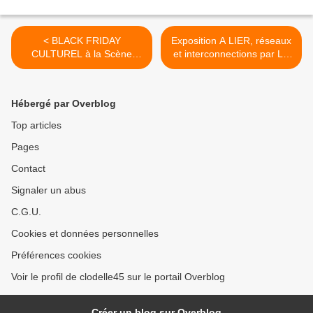
< BLACK FRIDAY
Exposition A LIER, réseaux
CULTUREL à la Scène
et interconnections par LA
Nationale d’Orléans : 150
LABOMEDIA - Orléans St
places en ligne à - 50 %
Pierre Le Puellier 29
novembre 2018 au 20
Hébergé par Overblog
janvier 2019 >
Top articles
Pages
Contact
Signaler un abus
C.G.U.
Cookies et données personnelles
Préférences cookies
Voir le profil de clodelle45 sur le portail Overblog
Créer un blog sur Overblog