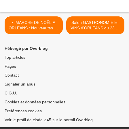
< MARCHE DE NOËL A
Salon GASTRONOMIE ET
ORLÉANS : Nouveautés au
VINS d’ORLEANS du 23 au
programme, tarifs, horaires
26 Novembre 2018 :
et stationnement facilité du
exposants, nouveautés,
30 novembre au 30
animations, horaires, tarifs
Hébergé par Overblog
décembre 2018
>
Top articles
Pages
Contact
Signaler un abus
C.G.U.
Cookies et données personnelles
Préférences cookies
Voir le profil de clodelle45 sur le portail Overblog