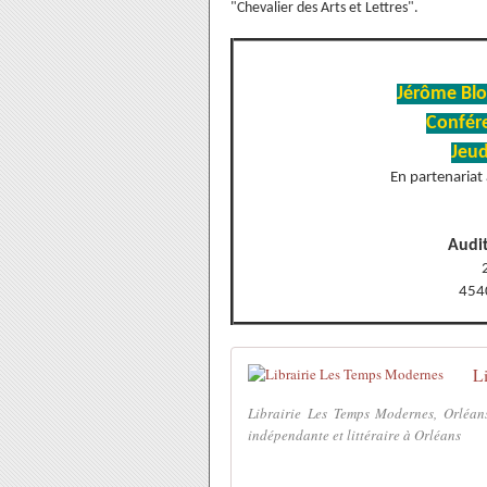
"Chevalier des Arts et Lettres".
Jérôme Bl
Confére
Jeud
En partenariat
Audi
4540
L
Librairie Les Temps Modernes, Orléans
indépendante et littéraire à Orléans