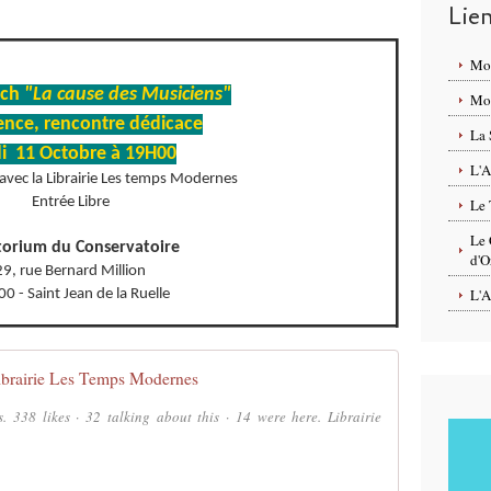
Lie
Mo
och
"La cause des Musiciens"
Mon
nce, rencontre dédicace
La 
i 11 Octobre à 19H00
L'A
 avec la Librairie Les temps Modernes
Entrée Libre
Le 
Le 
torium du Conservatoire
d'O
29, rue Bernard Million
L'A
0 - Saint Jean de la Ruelle
ibrairie Les Temps Modernes
. 338 likes · 32 talking about this · 14 were here. Librairie