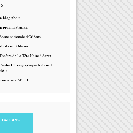
ns
n blog photo
 profil Instagram
Scène nationale d'Orléans
strolabe d'Orléans
Théâtre de La Tête Noire à Saran
Centre Chorégraphique National
rléans
ssociation ABCD