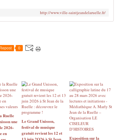
http://www.ville-saintjeandelaruelle.fr/
Repost
0
a Ruelle
Le Grand Unisson,
nisson une
festival de musique
le 2026-
gratuit revient les 12 et
e en
Exposition sur la
13 juin 2O26 à St Jean
 ses