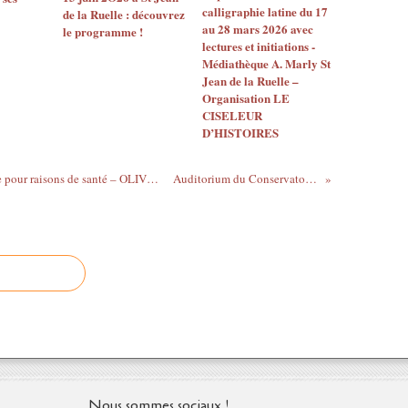
calligraphie latine du 17
de la Ruelle : découvrez
au 28 mars 2026 avec
le programme !
lectures et initiations -
Médiathèque A. Marly St
Jean de la Ruelle –
Organisation LE
CISELEUR
D’HISTOIRES
DAVID THIBERGE quitte la vie politique pour raisons de santé – OLIVIER CARRE rend hommage à son engagement
Auditorium du Conservatoire de St Jean De La...
Nous sommes sociaux !