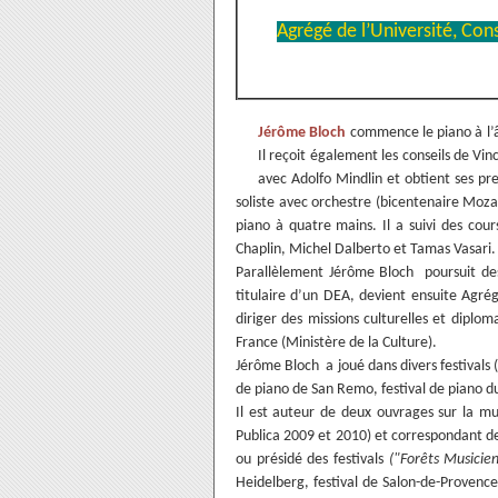
Agrégé de l’Université, Conse
Jérôme Bloch
commence le piano à l’âg
Il reçoit également les conseils de Vi
avec Adolfo Mindlin et obtient ses pr
soliste avec orchestre (bicentenaire Mo
piano à quatre mains. Il a suivi des cou
Chaplin, Michel Dalberto et Tamas Vasari.
Parallèlement Jérôme Bloch poursuit des 
titulaire d’un DEA, devient ensuite Agrég
diriger des missions culturelles et diplo
France (Ministère de la Culture).
Jérôme Bloch a joué dans divers festivals 
de piano de San Remo, festival de piano 
Il est auteur de deux ouvrages sur la mu
Publica 2009 et 2010) et correspondant de 
ou présidé des festivals
("Forêts Musicie
Heidelberg, festival de Salon-de-Provence