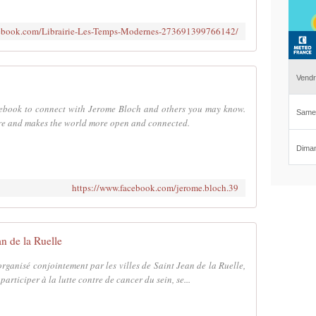
cebook.com/Librairie-Les-Temps-Modernes-273691399766142/
ebook to connect with Jerome Bloch and others you may know.
re and makes the world more open and connected.
https://www.facebook.com/jerome.bloch.39
an de la Ruelle
ganisé conjointement par les villes de Saint Jean de la Ruelle,
rticiper à la lutte contre de cancer du sein, se...