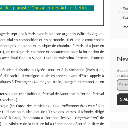
iller, pianiste, Chevalier des Arts et Lettres...
Fa
Twi
RS
e de sept ans à Paris avec le pianiste argentin Wilfredo Voguet.
ncent Vial en composition et en harmonie. Il étudie le contrepoint
emiers prix en piano et musique de chambre à Paris. Il a joué en
zart), en musique de chambre et notamment pour la formation de
New
rs avec Paul Badura-Skoda, Lazar et Valentina Berman, François
Abonne
études d’Histoire au lycée Henri et à la Sorbonne (Paris I) et,
article
é d’Histoire. Il enseigne plusieurs années avant d’être appelé à
Email
matiques à l’étranger (Allemagne, Italie, Hongrie et Maroc) et en
(musique en Mer Baltique, festival de Montecatini Terme, festival
du Neckar…).
sique (
La Cause des musiciens ; Quel mélomane êtes-vous?
Res
L’Éducation musicale ou de L’École des Lettres. Il a fondé, dirigé
nnes"
à Paris, Pianorama à Florence, festival
"Gegenwelten"
de
). La Ministre de la Culture lui a récemment décerné le titre de