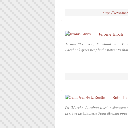
https://www.fa
Jerome Bloch
Jerome Bloch is on Facebook. Join Fac
Facebook gives people the power to sha
Saint Je
La "Marche du ruban rose", événement or
Ingré et La Chapelle Saint Mesmin pour pa