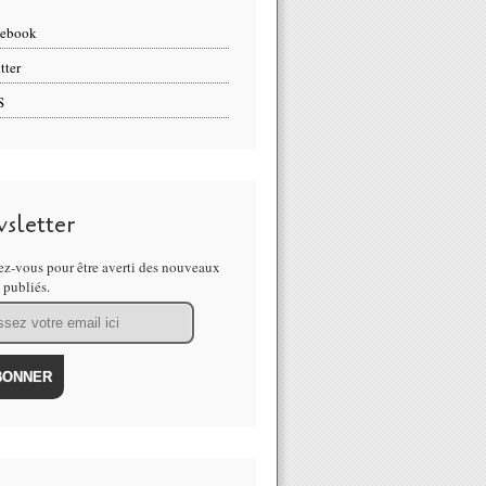
cebook
tter
S
sletter
z-vous pour être averti des nouveaux
s publiés.