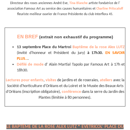
Directeur des roses anciennes André Eve,
Tina Blanche
artiste fondatrice de l'
association
Famous Art
au service des causes humanitaires et
Charline Pritscaloff
fleuriste meilleur ouvrier de France Présidente du club Interflora 45.
EN BREF
(extrait non exhaustif du programme)
13 septembre Place du Martroi
Baptême de la rose Alex LUTZ
(invité d'honneur et Président du jury)
à 17h30.
EN SAVOIR
PLUS..
.
Défilé de mode
d’ Alain Martial Tapolo par Famous Art à 17h et
18h30.
Lectures pour enfants
,
visites
de jardins et de roseraies,
ateliers
avec la
Société d'horticulture d'Orléans et du Loiret et le Musée des Beaux-Arts
d'Orléans (inscription obligatoire),
conférence
dans la serre du Jardin des
Plantes (limitée à 80 personnes).
LE BAPTÊME DE LA ROSE ALEX LUTZ ® EVETRICOL’ PLACE DU