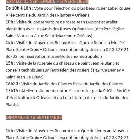
SAMEDI 15 SEPTEMBRE – DIVERS LIEUX
De 10h à 18h
: Vote pour l’élection du plus beau rosier Label Rouge
Allée centrale du Jardin des Plantes • Orléans
10h :
Visite du conservatoire de roses Jean Dupont et atelier
plantation avec Les Amis des Roses Orléanaises (derrière l’église
Saint-Marceau / rue Saint-Marceau • Orléans)
15h
: Visite du Musée des Beaux-Arts "Que de fleurs au Musée"
Place Sainte-Croix • Orléans Inscription obligatoire au 02 38 79 21
86/83 ou reservationmusee@orleans-metropole.fr
15h
: Visite de la roseraie du château de Saint Jean le Blanc et
conseils techniques sur l’entretien des rosiers (142 rue Demay •
Saint-Jean-Le-Blanc)
16h30
: Visite du Jardin des Plantes Place du Jardin des Plantes
17h15
: Atelier traitements naturels sur rosier par la SHOL - Société
d’Horticulture d’Orléans et du Loiret Jardin de roses du Jardin des
Plantes
DIMANCHE 16 SEPTEMBRE
15h
: Visite du Musée des Beaux-Arts « Que de fleurs au Musée »
Place Sainte-Croix • Orléans Inscription obligatoire au 02 38 79 21