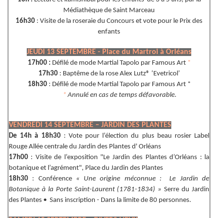
Médiathèque de Saint Marceau
16h30
: Visite de la roseraie du Concours et vote pour le Prix des
enfants
JEUDI 13 SEPTEMBRE - Place du Martroi à Orléans
17h00 :
Défilé de mode Martial Tapolo par Famous Art
*
17h30
: Baptême de la rose Alex Lutz® ‘Evetricol’
18h30
: Défilé de mode Martial Tapolo par Famous Art *
*
Annulé en cas de temps défavorable.
VENDREDI 14 SEPTEMBRE – JARDIN DES PLANTES
De 14h à 18h30
: Vote pour l’élection du plus beau rosier Label
Rouge Allée centrale du Jardin des Plantes d' Orléans
17h00
: Visite de l’exposition "Le Jardin des Plantes d’Orléans : la
botanique et l’agrément", Place du Jardin des Plantes
18h30
: Conférence
« Une origine méconnue : Le Jardin de
Botanique à la Porte Saint-Laurent (1781-1834) »
Serre du Jardin
des Plantes • Sans inscription - Dans la limite de 80 personnes.