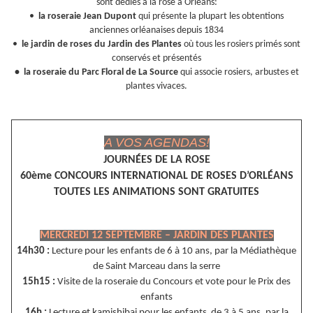
sont dédiés à la rose à Orléans:
•
la roseraie Jean Dupont
qui présente la plupart les obtentions
anciennes orléanaises depuis 1834
•
le jardin de roses du Jardin des Plantes
où tous les rosiers primés sont
conservés et présentés
• la roseraie du Parc Floral de La Source
qui associe rosiers, arbustes et
plantes vivaces.
A VOS AGENDAS!
JOURNÉES DE LA ROSE
60ème CONCOURS INTERNATIONAL DE ROSES D’ORLÉANS
TOUTES LES ANIMATIONS SONT GRATUITES
MERCREDI 12 SEPTEMBRE – JARDIN DES PLANTES
14h30 :
Lecture pour les enfants de 6 à 10 ans, par la Médiathèque
de Saint Marceau dans la serre
15h15 :
Visite de la roseraie du Concours et vote pour le Prix des
enfants
16h :
Lecture et kamishibai pour les enfants de 3 à 5 ans, par la