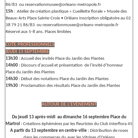
86/83 ou reservationmusee@orleans-metropole.fr
15h
: Atelier de création plastique « Cueillette florale » Musée des
Beaux-Arts Place Sainte-Croix • Orléans Inscription obligatoire au 02
38 79 21 86/83 ou reservationmusee@orleans-metropole.fr
Réservé aux 5-8 ans. Places limitées
CÔTÉ PROFESSIONNELS
JEUDI 13 SEPTEMBRE
13h30
: Accueil des invités Place du Jardin des Plantes
14h00
: Discours d’accueil et présentation de l’invité d’honneur
Place du Jardin des Plantes
14h30
: Début des notations Place du Jardin des Plantes
19h30
: Proclamation des résultats Place du Jardin des Plantes
AUTOUR DE L’EVENEMENT
Du jeudi 13 après-midi au dimanche 16 septembre Place du
Martroi
: Créations éphémères par les fleuristes du Club Interflora 45
A partir du 13 septembre en centre-ville
: Distribution de roses
dans les commerces du avec les Vitrines d’Orléans