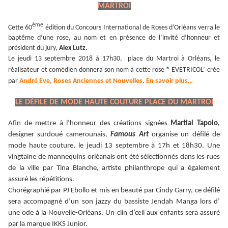
MARTROI
ème
Cette 60
édition du Concours International de Roses d’Orléans verra le
baptême d’une rose, au nom et en présence de l’invité d’honneur et
président du jury,
Alex Lutz.
Le jeudi 13 septembre 2018 à 17h30, place du Martroi à Orléans, le
réalisateur et comédien donnera son nom à cette rose ® EVETRICOL’ crée
par
André Eve, Roses Anciennes et Nouvelles
.
En savoir plus…
LE DÉFILE DE MODE HAUTE COUTURE PLACE DU MARTROI
Afin de mettre à l’honneur des créations signées
Martial Tapolo,
designer surdoué camerounais,
Famous Art
organise un défilé de
mode haute couture, le jeudi 13 septembre à 17h et 18h30. Une
vingtaine de mannequins orléanais ont été sélectionnés dans les rues
de la ville par Tina Blanche, artiste philanthrope qui a également
assuré les répétitions.
Chorégraphié par PJ Ebollo et mis en beauté par Cindy Garry, ce défilé
sera accompagné d’un son jazzy du bassiste Jendah Manga lors d’
une ode à la Nouvelle-Orléans. Un clin d’œil aux enfants sera assuré
par la marque IKKS Junior.