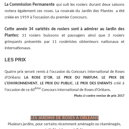
La Commission Permanente
qui suit les rosiers durant deux saisons
notera également ces roses. La roseraie du Jardin des Plantes a été
créée en 1959 à l’occasion du premier Concours.
Cette année 34 variétés de rosiers sont à admirer au Jardin des
Plantes:
31 rosiers buissons et paysagers ainsi que 3 rosiers
grimpants présentés par 11 rosiéristes obtenteurs nationaux et
internationaux.
LES PRIX
Quatre prix seront remis à l’occasion du Concours International de Roses
d’Orléans:
LA ROSE D’OR
,
LE PRIX DU PARFUM
,
LE PRIX DE
L’ENVIRONNEMENT
,
LE PRIX DU PUBLIC
, L
E PRIX DES ENFANTS
créé à
ème
l’occasion de ce 60
Concours International de Roses d’Orléans.
Photo ci-contre remise de prix 2017
LES JARDINS DE ROSES A ORLÉANS
Plusieurs jardins, pour certains récemment aménagés ou réaménagés,