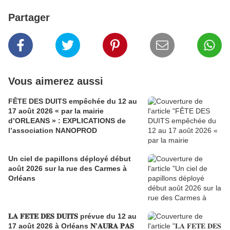
Partager
Vous aimerez aussi
FÊTE DES DUITS empêchée du 12 au
17 août 2026 « par la mairie
d’ORLEANS » : EXPLICATIONS de
l’association NANOPROD
Un ciel de papillons déployé début
août 2026 sur la rue des Carmes à
Orléans
𝐋𝐀 𝐅𝐄𝐓𝐄 𝐃𝐄𝐒 𝐃𝐔𝐈𝐓𝐒 prévue du 12 au
17 août 2026 à Orléans 𝐍’𝐀𝐔𝐑𝐀 𝐏𝐀𝐒