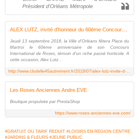
Président d’Orléans Métropole
ALEX LUTZ, invité d'honneur du 60ème Concours International de Roses d'Orléans le 13 septembre 2018 - VIVRE AUTREMENT VOS LOISIRS avec Clodelle
Jeudi 13 septembre 2018, la Ville d'Orléans fêtera Place du
Martroi le 60ème anniversaire de son Concours
International de Roses, témoin d'un riche passé horticole. A
cette occasion, Alex Lutz...
http://www.clodelle45autrement.fr/2018/07/alex-lutz-invite-d-honneur-du-60eme-concours-international-de-roses-d-orleans-le-13-septembre-2018.html
Les Roses Anciennes Andre EVE
Boutique propulsée par PrestaShop
https://www.roses-anciennes-eve.com/
#GRATUIT OU TARIF REDUIT
#LOISIRS EN REGION CENTRE
#JARDINS & FLEURS
#JEUNE PUBLIC