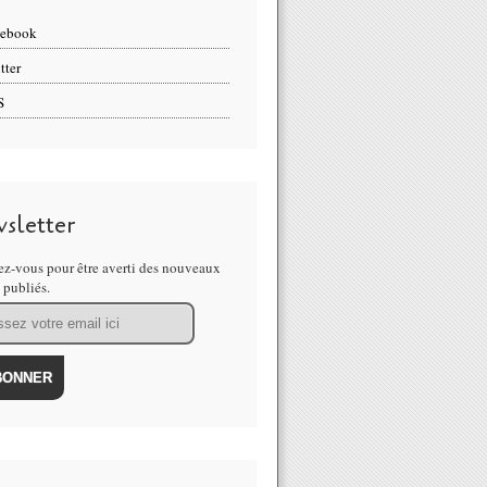
cebook
tter
S
sletter
z-vous pour être averti des nouveaux
s publiés.