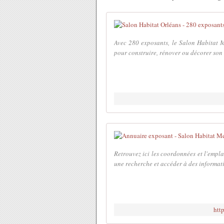
Avec 280 exposants, le Salon Habitat 
pour construire, rénover ou décorer son "
Retrouvez ici les coordonnées et l'empl
une recherche et accéder à des informati
htt