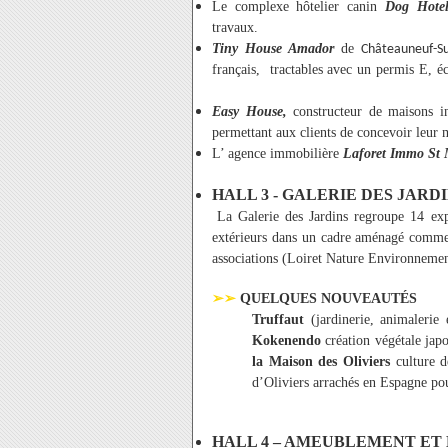
Le complexe hôtelier canin
Dog Hote
travaux.
Tiny House Amador
de
Châteauneuf-Su
français, tractables avec un permis E, é
Easy House,
constructeur de maisons in
permettant aux clients de concevoir leur 
L’ agence immobilière
Laforet Immo St
HALL 3 - GALERIE DES JARD
La Galerie des Jardins regroupe 14 exp
extérieurs dans un cadre aménagé comme 
associations (Loiret Nature Environnemen
➢➢
QUELQUES NOUVEAUTÉS
Truffaut
(jardinerie, animaleri
Kokenendo
création végétale jap
la Maison des Oliviers
culture d
d’Oliviers arrachés en Espagne pou
HALL 4 – AMEUBLEMENT ET