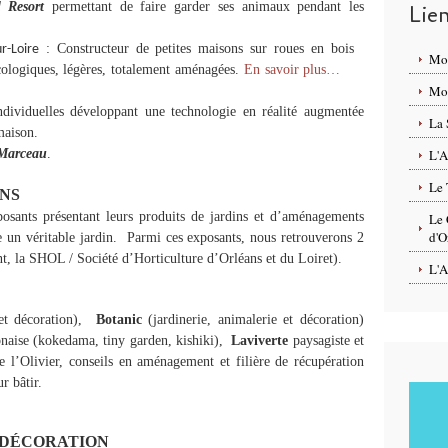
l Resort
permettant de faire garder ses animaux pendant les
Lie
: Constructeur de petites maisons sur roues en bois
r-Loire
Mo
cologiques, légères, totalement aménagées.
En savoir plus…
Mon
dividuelles développant une technologie en réalité augmentée
La 
maison.
 Marceau
.
L'A
Le 
INS
osants présentant leurs produits de jardins et d’aménagements
Le 
d'O
un véritable jardin. Parmi ces exposants, nous retrouverons 2
t, la SHOL / Société d’Horticulture d’Orléans et du Loiret).
L'A
e et décoration),
Botanic
(jardinerie, animalerie et décoration)
onaise (kokedama, tiny garden, kishiki),
Laviverte
paysagiste et
e l’Olivier, conseils en aménagement et filière de récupération
r bâtir.
 DÉCORATION