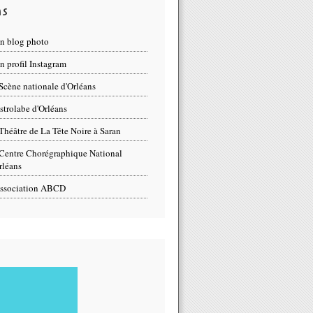
ns
n blog photo
 profil Instagram
Scène nationale d'Orléans
strolabe d'Orléans
Théâtre de La Tête Noire à Saran
Centre Chorégraphique National
rléans
ssociation ABCD