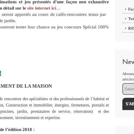
nimations et jeu présentés d’une façon non exhaustive
en détail sur le
site internet ici…
Fa
s seront apportés au cours de cafés-rencontres tenus par
Twi
e jardin.
 pourront tenter leur chance au jeu concours Spécial 100%
RS
New
S
Abonne
article
Email
PEMENT DE LA MAISON
 rencontrer des spécialistes et des professionnels de l’habitat et
 Construction et immobilier, énergies, fermetures, portails et
 piscines, jardin, prestataires de service, rénovation) et des
ancement, investissement et expertise.
de l’édition 2018 :