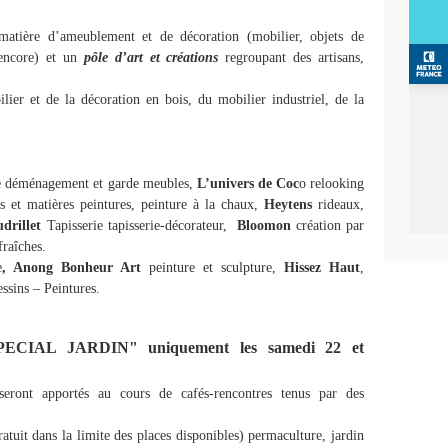
atière d’ameublement et de décoration (mobilier, objets de
s encore) et un
pôle d’art et créations
regroupant des artisans,
lier et de la décoration en bois, du mobilier industriel, de la
e déménagement et garde meubles,
L’univers de Coc
o relooking
s et matières peintures, peinture à la chaux,
Heytens
rideaux,
drillet
Tapisserie tapisserie-décorateur,
Bloomon
création par
fraîches.
e
, Anong Bonheur
Art
peinture et sculpture,
Hissez Haut
,
ssins – Peintures.
IAL JARDIN" uniquement les samedi 22 et
 seront apportés au cours de cafés-rencontres tenus par des
.
atuit dans la limite des places disponibles) permaculture, jardin