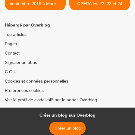
septembre 2018 à Mareau
OPÉRA les 22, 23 et 24
aux Prés : Téléchargez le
mars 2018 au Zénith
PROGRAMME et le PLAN
d’Orléans : Rentrée en fête,
billetterie et opéra
Hébergé par Overblog
suspendu >
Top articles
Pages
Contact
Signaler un abus
C.G.U.
Cookies et données personnelles
Préférences cookies
Voir le profil de clodelle45 sur le portail Overblog
Créer un blog sur Overblog
Créer un blog