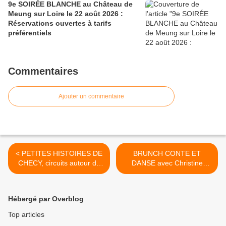
9e SOIRÉE BLANCHE au Château de
Meung sur Loire le 22 août 2026 :
Réservations ouvertes à tarifs
préférentiels
Commentaires
Ajouter un commentaire
< PETITES HISTOIRES DE
BRUNCH CONTE ET
CHECY, circuits autour du
DANSE avec Christine
patrimoine du 10 juillet au
Desfeuillet et Edith Mac
28 août 2018 - GRATUIT
Léod - JARDIN DU PETIT
CHASSEUR A ORLÉANS –
Hébergé par Overblog
Juin 2018 >
Top articles