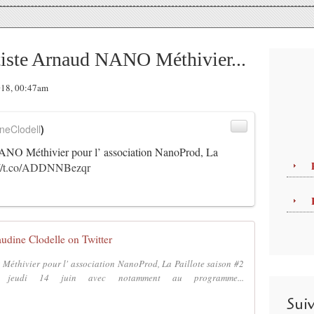
tiste Arnaud NANO Méthivier...
2018, 00:47am
neClodell
)
ANO Méthivier pour l’ association NanoProd, La
://t.co/ADDNNBezqr
audine Clodelle on Twitter
Méthivier pour l' association NanoProd, La Paillote saison #2
 jeudi 14 juin avec notamment au programme...
Sui