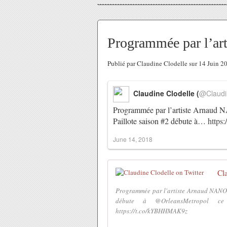
Programmée par l’ar
Publié par Claudine Clodelle sur 14 Juin 
Claudine Clodelle (
@Claudi
Programmée par l’artiste Arnaud N
Paillote saison #2 débute à…
https
June 14, 2018
Cl
Programmée par l'artiste Arnaud NANO 
débute à @OrleansMetropol ce
https://t.co/kYBHHMAK9z