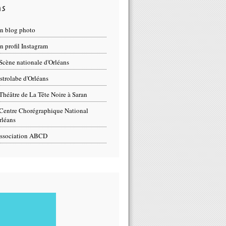
ns
n blog photo
 profil Instagram
Scène nationale d'Orléans
strolabe d'Orléans
Théâtre de La Tête Noire à Saran
Centre Chorégraphique National
rléans
ssociation ABCD