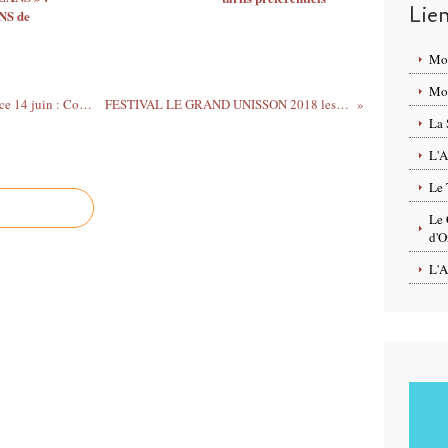
Lie
S de
Mo
Mon
Crémaillère de LA PAILLOTE d' Orléans ce 14 juin : Commentaire artistique de match de foot et concert au programme
FESTIVAL LE GRAND UNISSON 2018 les 15 et 16 juin 2018 : J-1... Révisons le programme!
La 
L'A
Le 
Le 
d'O
L'A