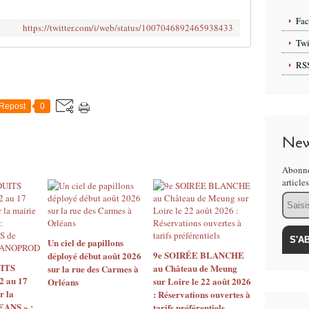
Fa
https://twitter.com/i/web/status/1007046892465938433
Twi
RS
Repost
0
New
Abonne
article
Email
Un ciel de papillons
9e SOIRÉE BLANCHE
déployé début août 2026
ITS
au Château de Meung
sur la rue des Carmes à
2 au 17
sur Loire le 22 août 2026
Orléans
r la
: Réservations ouvertes à
EANS » :
tarifs préférentiels