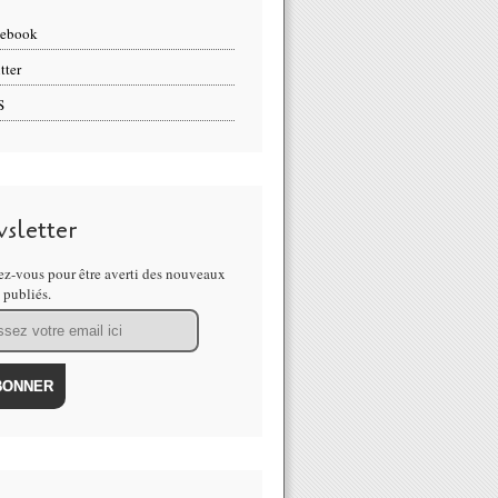
cebook
tter
S
sletter
z-vous pour être averti des nouveaux
s publiés.