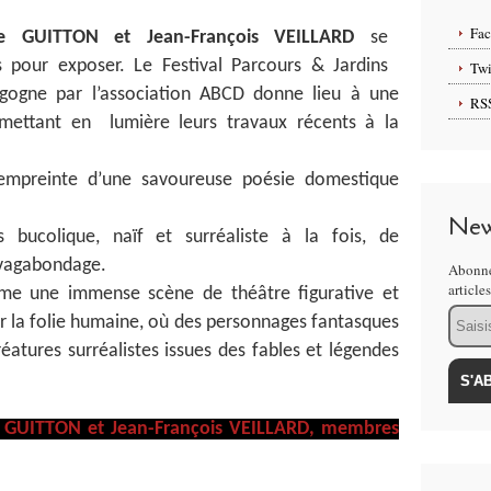
Fa
re GUITTON et Jean-François VEILLARD
se
pour exposer. Le Festival Parcours & Jardins
Twi
rgogne par l’association ABCD donne lieu à une
RS
mettant en lumière leurs travaux récents à la
mpreinte d’une savoureuse poésie domestique
New
 bucolique, naïf et surréaliste à la fois, de
 vagabondage.
Abonne
article
e une immense scène de théâtre figurative et
Email
sur la folie humaine, où des personnages fantasques
éatures surréalistes issues des fables et légendes
e GUITTON et Jean-François VEILLARD, membres