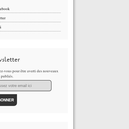
cebook
tter
S
sletter
z-vous pour être averti des nouveaux
s publiés.