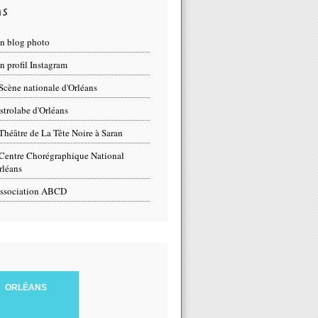
ns
n blog photo
 profil Instagram
Scène nationale d'Orléans
strolabe d'Orléans
Théâtre de La Tête Noire à Saran
Centre Chorégraphique National
rléans
ssociation ABCD