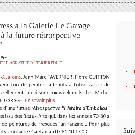
ess à la Galerie Le Garage
à la future rétrospective
"
:40pm
NTRE
,
#GRATUIT OU TARIF REDUIT
 & Jardins
, Jean-Marc TAVERNIER, Pierre GUITTON
ux trio de peintres attentifs à l’observation de
onnellement réuni sur deux week-ends chez Michel
 LE GARAGE.
En savoir plus...
e d'une future rétrospective
"Histoire d'Emballos"
tes issu des Beaux-Arts qui, dans les années 70-80 a
s, de peintures de fresques, un fanzine… Pour plus
Sui
ts, contactez Gaëtan au 07 81 10 17 03.