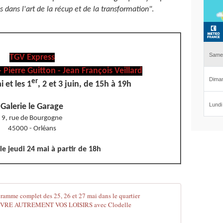
és dans l'art de la récup et de la transformation"
.
TGV Express
 Pierre Guitton - Jean François Veillard
er
 et les 1
, 2 et 3 juin, de 15h à 19h
Galerie le Garage
9, rue de Bourgogne
45000 - Orléans
le jeudi 24 mai à partir de 18h
PARCOURS ET
L