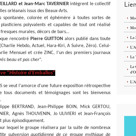
Lie
VEILLARD et Jean-Marc TAVERNIER
intègrent le collectif
les orléanais issus des Beaux-Arts.
Mo
s spontanée, colorée et éphémère à toutes sortes de
 plasticiens polyvalents et capables de tout ont réalisé
Mon
, fresques murales, décors de bars…
La 
oque rencontré
Pierre GUITTON
alors publié dans toute
(Charlie Hebdo, Actuel, Hara-Kiri, A Suivre, Zéro). Celui-
L'A
arlie Mensuel et crée ZINC, l'un des premiers journaux
Le 
très beau et pas cher"
.
Le 
d'O
ive "Histoire d'Emballos"
L'A
 se veut l'amorce d'une future exposition rétrospective
e tous documents et témoignages sont les bienvenus
.
Philippe BERTRAND, Jean-Philippe BOIN, Mick GERTOU,
IER, Agnès THOUVENIN, Jo ULIVIERI et Jean-François
t plus épisodiquement.
our lequel le groupe réalisera par la suite de nombreux
tite subversion quotidienne de ce groupe mythique de