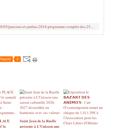
e
v
o
i
c
http://www.clodelle45autrement.fr/2018/05/parcours-et-jardins-2018-programme-complet-des-25-26-et-27-mai-dans-le-quartier-bourgogne-a-orleans-gratuit.html
i
,
t
o
u
t
Repost
0
b
e
a
u
,
t
o
u
t
n
e
 PLACE
Saint Jean de la Ruelle
 le
présente à L’Unisson une
u