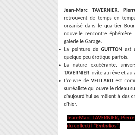
Jean-Marc TAVERNIER, Pier
retrouvent de temps en temps 
organisé dans le quartier Bou
nouvelle rencontre éphémère 
galerie le Garage.
La peinture de
GUITTON
est e
quelque peu érotique parfois.
La nature exubérante, univers
TAVERNIER
invite au rêve et au
L’œuvre de
VEILLARD
est comm
surréaliste qui ouvre le rideau 
d’aujourd’hui se mêlent à des cr
d’hier.
Jean-Marc TAVERNIER, Pierr
du collectif
"Emballos".