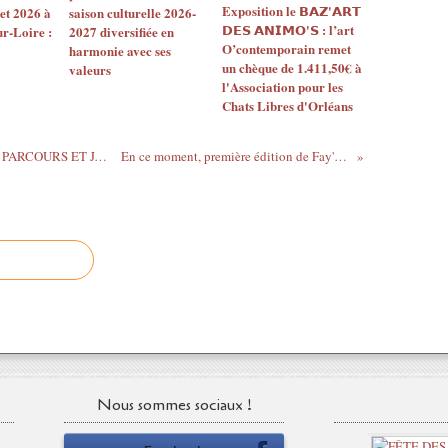
Exposition le 𝗕𝗔𝗭'𝗔𝗥𝗧
let 2026 à
saison culturelle 2026-
f
𝗗𝗘𝗦 𝗔𝗡𝗜𝗠𝗢'𝗦 : l’art
ur-Loire :
2027 diversifiée en
!
O’contemporain remet
harmonie avec ses
S
un chèque de 1.411,50€ à
valeurs
o
l'Association pour les
u
Chats Libres d'Orléans
s
f
o
TOUT LE PROGRAMME DU FESTIVAL PARCOURS ET JARDINS...
En ce moment, première édition de Fay'stival /...
r
m
e
d
'
i
m
a
g
e
p
u
Nous sommes sociaux !
i
s