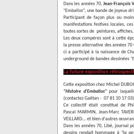
Dans les années 70,
Jean-François 
"Emballos", une bande de joyeux dril
Participant de façon plus ou moin
manifestations festives locales, ces
toutes sortes de peintures, affiches
Les deux compères sont à cette ép
la presse alternative des années 70 
ci a participé à la naissance de Ch
underground de bandes dessinées
"
La future exposition rétrospect
Cette exposition chez Michel DUBOIS
"Histoire d'Emballos"
pour laquell
(contactez Gaëtan - 07 81 10 17 03)
Ce collectif était constitué de 
Pascal MARMIN, Jean-Marc TAVERN
VEILLARD... et bien d'autres œuvran
Dans les années 70, Libé, journal p
dessins rendait hommage à
"la pe