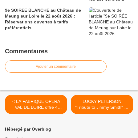
9e SOIRÉE BLANCHE au Château de
Meung sur Loire le 22 août 2026 :
Réservations ouvertes à tarifs
préférentiels
Commentaires
Ajouter un commentaire
< LA FABRIQUE OPERA
LUCKY PETERSON
VAL DE LOIRE offre 4
"Tribute to Jimmy Smith" au
places orchestre (2x2) pour
Festival JAZZ OR JAZZ
MY FAIR LADY le vendredi
ORLEANS le vendredi 27
23 mars au Zénith d’
avril 2018 >
Hébergé par Overblog
Orléans