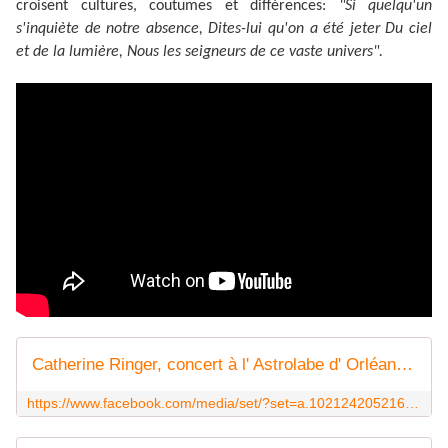
croisent cultures, coutumes et différences:
"Si quelqu'un
s'inquiète de notre absence, Dites-lui qu'on a été jeter Du ciel
et de la lumière, Nous les seigneurs de ce vaste univers".
Catherine Ringer, concert à l' Astrolabe d' Orléans | Facebook
https://www.facebook.com/media/set/?set=a.10212420521691708.1073742422.1341082240&type=1&l=3661e5314c