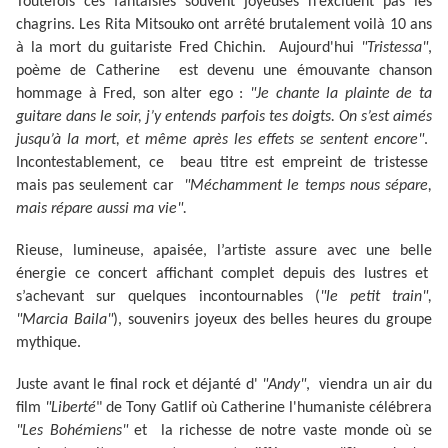
Toutefois ces fantaisies souvent joyeuses n’excluent pas les
chagrins. Les Rita Mitsouko ont arrêté brutalement voilà 10 ans
à la mort du guitariste Fred Chichin. Aujourd'hui
"Tristessa"
,
poème de Catherine est devenu une émouvante chanson
hommage à Fred, son alter ego :
"Je chante la plainte de ta
guitare dans le soir, j’y entends parfois tes doigts. On s’est aimés
jusqu’à la mort, et même après les effets se sentent encore"
.
Incontestablement, ce beau titre est empreint de tristesse
mais pas seulement car
"Méchamment le temps nous sépare,
mais répare aussi ma vie".
Rieuse, lumineuse, apaisée, l’artiste assure avec une belle
énergie ce concert affichant complet depuis des lustres et
s’achevant sur quelques incontournables (
"le petit train",
"Marcia Baila"
), souvenirs joyeux des belles heures du groupe
mythique.
Juste avant le final rock et déjanté d'
"Andy"
, viendra un air du
film
"Liberté
" de Tony Gatlif où Catherine l'humaniste célébrera
"Les Bohémiens"
et la richesse de notre vaste monde où se