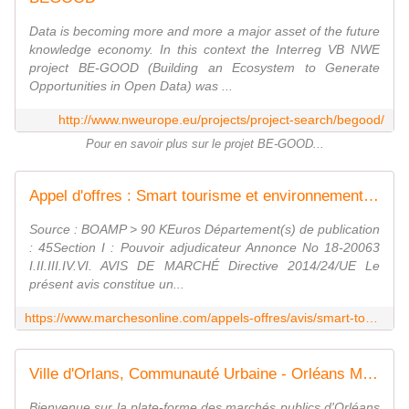
Data is becoming more and more a major asset of the future
knowledge economy. In this context the Interreg VB NWE
project BE-GOOD (Building an Ecosystem to Generate
Opportunities in Open Data) was ...
http://www.nweurope.eu/projects/project-search/begood/
Pour en savoir plus sur le projet BE-GOOD...
Appel d'offres : Smart tourisme et environnement: prestations de services de développement de services numériques innovants touristiques et environnementaux, ORLEANS
Source : BOAMP > 90 KEuros Département(s) de publication
: 45Section I : Pouvoir adjudicateur Annonce No 18-20063
I.II.III.IV.VI. AVIS DE MARCHÉ Directive 2014/24/UE Le
présent avis constitue un...
https://www.marchesonline.com/appels-offres/avis/smart-tourisme-et-environnement-prestations-de-service/ao-7539132-1
Ville d'Orlans, Communauté Urbaine - Orléans Métropole, et le CCAS d'Orlans, Portail des Marchés Publics
Bienvenue sur la plate-forme des marchés publics d'Orléans