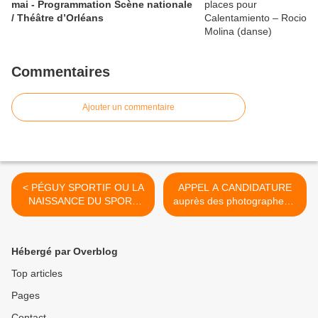
mai - Programmation Scène nationale
/ Théâtre d’Orléans
Commentaires
Ajouter un commentaire
< PÉGUY SPORTIF OU LA
APPEL A CANDIDATURE
NAISSANCE DU SPORT
auprès des photographes...
POUR TOUS : Exposition
>
au Centre Charles Péguy d’
ORLEANS 20 janvier - 24
Hébergé par Overblog
mars 2018
Top articles
Pages
Contact