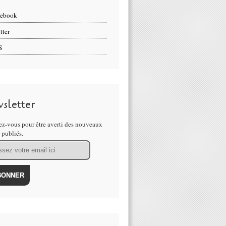
cebook
tter
S
sletter
z-vous pour être averti des nouveaux
s publiés.