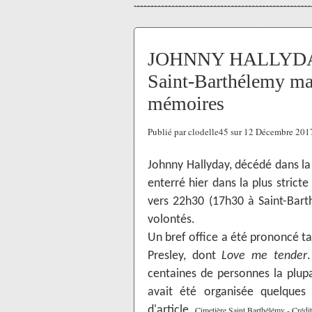
JOHNNY HALLYDAY r
Saint-Barthélemy m
mémoires
Publié par clodelle45 sur 12 Décembre 20
Johnny Hallyday, décédé dans la 
enterré hier dans la plus strict
vers 22h30 (17h30 à Saint-Bar
volontés.
Un bref office a été prononcé tan
Presley, dont
Love me tender
centaines de personnes la plupa
avait été organisée quelques
d'article.
Cimetière Saint Barthélémy - Créd