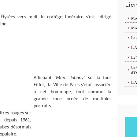
Lie
lysées vers midi, le cortège funéraire s'est dirigé
Mo
ine.
Mon
La 
L'A
Le 
Le 
d'O
Affichant
"Merci Johnny"
sur la tour
L'A
Eiffel, la Ville de Paris s’était associée
à cet hommage, tout comme la
grande roue ornée de multiples
portraits.
ttres rouges sur
ù, depuis 1961,
 tubes désormais
opulaire.