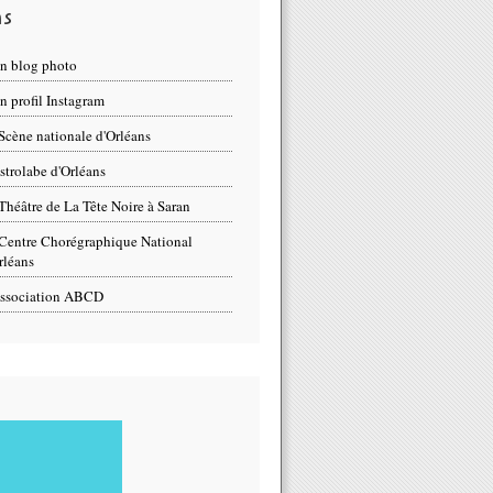
ns
n blog photo
 profil Instagram
Scène nationale d'Orléans
strolabe d'Orléans
Théâtre de La Tête Noire à Saran
Centre Chorégraphique National
rléans
ssociation ABCD