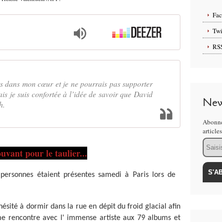
Fa
Twi
RS
s dans mon cœur et je ne pourrais pas supporter
ais je suis confortée à l’idée de savoir que David
New
h.
Abonne
article
Email
ant pour le taulier...
 personnes étaient présentes samedi à Paris lors de
hésité à dormir dans la rue en dépit du froid glacial afin
ime rencontre avec l' immense artiste aux 79 albums et