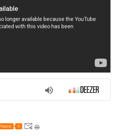
Repost
0