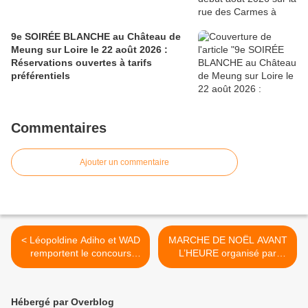
9e SOIRÉE BLANCHE au Château de
Meung sur Loire le 22 août 2026 :
Réservations ouvertes à tarifs
préférentiels
Commentaires
Ajouter un commentaire
< Léopoldine Adiho et WAD
MARCHE DE NOËL AVANT
remportent le concours
L’HEURE organisé par
JEUNES TALENTS 2017 à
MAREAU Z'IDEES à
la MAM d' Orléans en
Mareau aux Prés le 16
présence de KAMIL
décembre 2017 >
Hébergé par Overblog