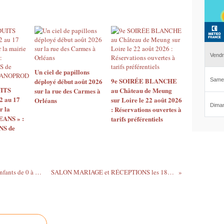
Un ciel de papillons
9e SOIRÉE BLANCHE
déployé début août 2026
ITS
au Château de Meung
sur la rue des Carmes à
2 au 17
sur Loire le 22 août 2026
Orléans
r la
: Réservations ouvertes à
EANS » :
tarifs préférentiels
S de
SPECTACLE DE CONTES GRATUIT • Enfants de 0 à 3 ans • Samedi 18 novembre à St-Pryvé St-Mesmin
SALON MARIAGE et RÉCEPTIONS les 18 et 19 Novembre au Parc Expo d’Orléans.