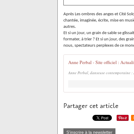
Après Les ombres des anges et Cité Sol
chantée, imaginée, écrite, mise en mu
autres.
Et si un jour, un grain de sable se glissa
formater, à trier ? Et si un jour, des gra
nous, spectateurs perplexes de ce mond
Anne Perbal - Site officiel : Actuali
Anne Perbal, danseuse contemporaine : 
Partager cet article
S'inscrire à la newsletter