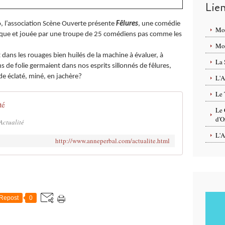
Lie
o, l’association Scène Ouverte présente
Fêlures
, une comédie
Mo
sique et jouée par une troupe de 25 comédiens pas comme les
Mon
it dans les rouages bien huilés de la machine à évaluer, à
La 
ins de folie germaient dans nos esprits sillonnés de fêlures,
e éclaté, miné, en jachère?
L'A
Le 
té
Le 
d'O
Actualité
L'A
http://www.anneperbal.com/actualite.html
Repost
0