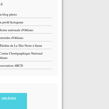
ns
n blog photo
 profil Instagram
Scène nationale d'Orléans
strolabe d'Orléans
Théâtre de La Tête Noire à Saran
Centre Chorégraphique National
rléans
ssociation ABCD