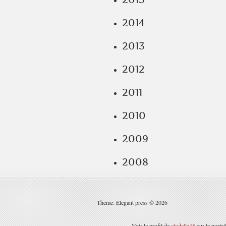
2014
2013
2012
2011
2010
2009
2008
Theme: Elegant press © 2026
Voir le profil de
clodelle45
sur le porta