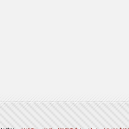
il Overblog
Top articles
Contact
Signaler un abus
C.G.U.
Cookies et donnée