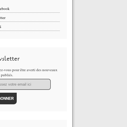
cebook
tter
S
sletter
z-vous pour être averti des nouveaux
s publiés.