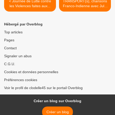
< Journée de Lutte contre
TRANSPORT(s), chansons
les Violences faites aux...
Franco-Indienne avec Julie
Bonnafont, Lizzy Ling,
Régis Savigny et Lise:
tournée française en juin
Hébergé par Overblog
2018 >
Top articles
Pages
Contact
Signaler un abus
C.G.U.
Cookies et données personnelles
Préférences cookies
Voir le profil de clodelle45 sur le portail Overblog
Créer un blog sur Overblog
Créer un blog