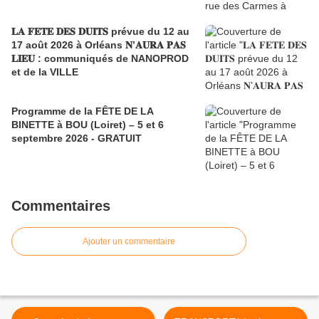
𝐋𝐀 𝐅𝐄𝐓𝐄 𝐃𝐄𝐒 𝐃𝐔𝐈𝐓𝐒 prévue du 12 au
17 août 2026 à Orléans 𝐍’𝐀𝐔𝐑𝐀 𝐏𝐀𝐒
𝐋𝐈𝐄𝐔 : communiqués de NANOPROD
et de la VILLE
Programme de la FÊTE DE LA
BINETTE à BOU (Loiret) – 5 et 6
septembre 2026 - GRATUIT
Commentaires
Ajouter un commentaire