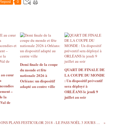
Repost
0
Demi finale de la coupe
QUART DE FINALE DE
du monde et fête
au cœur
LA COUPE DU MONDE
nationale 2026 à
a
: Un dispositif préventif
Orléans: un dispositif
ncendies
sera déployé à
adapté au centre ville
gement –
ORLÉANS le jeudi 9
e la
juillet au soir
Val de
BONS PLANS FESTICOLOR 2018 - LE PASS NOËL 3 JOURS est en vente au tarif exceptionnel de 20,99€