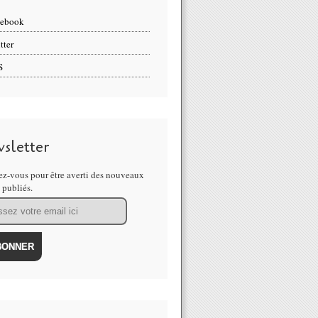
cebook
tter
S
sletter
z-vous pour être averti des nouveaux
s publiés.