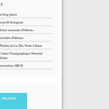
ns
n blog photo
 profil Instagram
Scène nationale d'Orléans
strolabe d'Orléans
Théâtre de La Tête Noire à Saran
Centre Chorégraphique National
rléans
ssociation ABCD