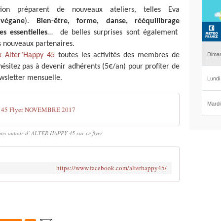
tion préparent de nouveaux ateliers, telles Eva
 végane
).
Bien-être, forme, danse, rééquilibrage
s essentielles
… de belles surprises sont également
s nouveaux partenaires.
k Alter’Happy 45
toutes les activités des membres de
’hésitez pas à devenir adhérents (5€/an) pour profiter de
ewsletter mensuelle.
45 Flyer NOVEMBRE 2017
ions autour d' ALTER HAPPY 45 sur ce flyer
https://www.facebook.com/alterhappy45/