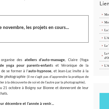
Lie
Mo
Mon
e novembre, les projets en cours…
La 
L'A
Le 
Le 
d'O
e) organise des
ateliers d’auto-massage
, Claire (Yoga
L'A
 de yoga pour parents-enfant
s et Véronique de la
de se former à l’
auto-hypnose
, et Jean-Luc invite à la
 de photographie
(il ne s'agit pas d’apprendre la pratique de
.
ier à la découverte de soi et de l’autre par la photographie)
du 21 octobre à Boigny sur Bionne et donneront de leur
hats.
our décembre et l’année à venir…