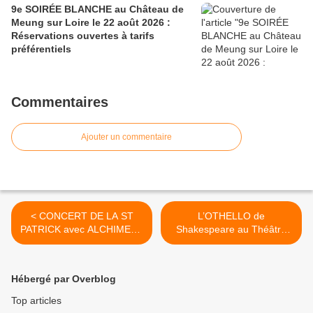
9e SOIRÉE BLANCHE au Château de
Meung sur Loire le 22 août 2026 :
Réservations ouvertes à tarifs
préférentiels
Commentaires
Ajouter un commentaire
< CONCERT DE LA ST
L’OTHELLO de
PATRICK avec ALCHIMERE
Shakespeare au Théâtre
à St Denis en Val le 17
Gérard Philipe d’Orléans la
mars 2017
Source les 9 et 10 mars
2017 >
Hébergé par Overblog
Top articles