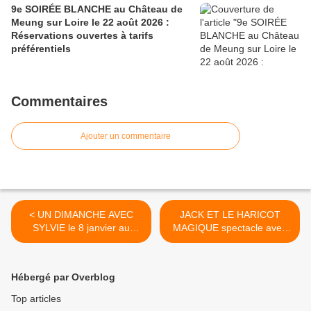
9e SOIRÉE BLANCHE au Château de
Meung sur Loire le 22 août 2026 :
Réservations ouvertes à tarifs
préférentiels
Commentaires
Ajouter un commentaire
< UN DIMANCHE AVEC
JACK ET LE HARICOT
SYLVIE le 8 janvier au
MAGIQUE spectacle avec
THEÂTRE DE LA TÊTE
marionnettes GRATUIT
NOIRE qui publie son
TOUT PUBLIC à ORMES
programme de
13 janvier 2017 >
Hébergé par Overblog
janvier/février 2017
Top articles