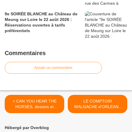
9e SOIRÉE BLANCHE au Château de
Meung sur Loire le 22 août 2026 :
Réservations ouvertes à tarifs
préférentiels
Commentaires
Ajouter un commentaire
< CAN YOU HEAR THE
LE COMPTOIR
HORSES, dessins et
MALGACHE d'ORLEANS
peintures d' Aude De
étoffe ses activités :
Keukelaere à ORLEANS -
ateliers, conférences,
Vernissage le le 4
concerts, voyages
Hébergé par Overblog
Novembre 2016
éthiques... >