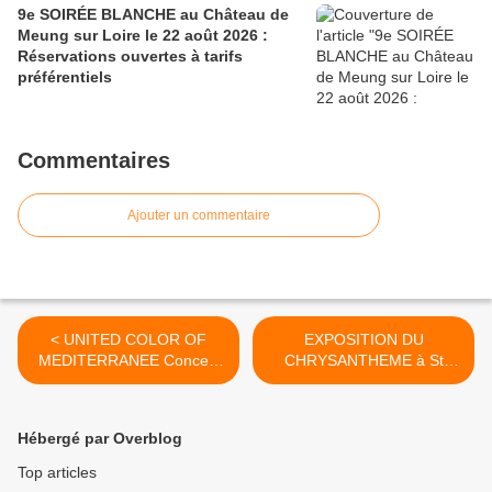
9e SOIRÉE BLANCHE au Château de
Meung sur Loire le 22 août 2026 :
Réservations ouvertes à tarifs
préférentiels
Commentaires
Ajouter un commentaire
< UNITED COLOR OF
EXPOSITION DU
MEDITERRANEE Concert
CHRYSANTHEME à St
GRATUIT aux SAMEDIS DU
JEAN DE BRAYE Jardin de
JAZZ ORLEANS Samedi 12
Miramion du 11 au 13
novembre à 15 h
novembre 2016 >
Hébergé par Overblog
Top articles