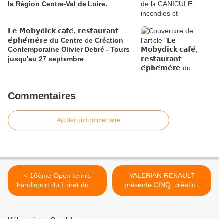
la Région Centre-Val de Loire.
𝗟𝗲 𝗠𝗼𝗯𝘆𝗱𝗶𝗰𝗸 𝗰𝗮𝗳𝗲́, 𝗿𝗲𝘀𝘁𝗮𝘂𝗿𝗮𝗻𝘁
𝗲́𝗽𝗵𝗲́𝗺𝗲̀𝗿𝗲 du Centre de Création
Contemporaine Olivier Debré - Tours
jusqu'au 27 septembre
Commentaires
Ajouter un commentaire
< 16ème Open tennis
VALERIAN RENAULT
handisport du Loiret du 17
présente CINQ, création
au 20 novembre 2016
pour ABCD et LOGES
PRODUCTION, structure
associative de