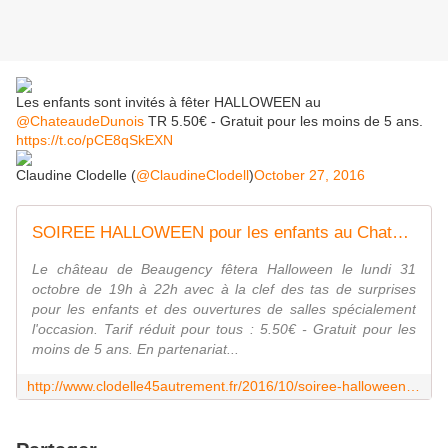
Les enfants sont invités à fêter HALLOWEEN au
@ChateaudeDunois
TR 5.50€ - Gratuit pour les moins de 5 ans.
https://t.co/pCE8qSkEXN
Claudine Clodelle (
@ClaudineClodell
)
October 27, 2016
SOIREE HALLOWEEN pour les enfants au Chateau de BEAUGENCY le 31 octobre - VIVRE AUTREMENT VOS LOISIRS avec Clodelle
Le château de Beaugency fêtera Halloween le lundi 31
octobre de 19h à 22h avec à la clef des tas de surprises
pour les enfants et des ouvertures de salles spécialement
l'occasion. Tarif réduit pour tous : 5.50€ - Gratuit pour les
moins de 5 ans. En partenariat...
http://www.clodelle45autrement.fr/2016/10/soiree-halloween-pour-les-enfants-au-chateau-de-beaugency-le-31-octobre.html