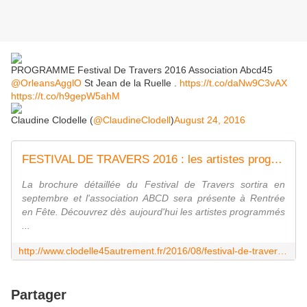
PROGRAMME Festival De Travers 2016 Association Abcd45
@OrleansAgglO
St Jean de la Ruelle .
https://t.co/daNw9C3vAX
https://t.co/h9gepW5ahM
Claudine Clodelle (
@ClaudineClodell
)
August 24, 2016
FESTIVAL DE TRAVERS 2016 : les artistes programmés PLACE ST AIGNAN et pour TRAVERS EN SALLE - VIVRE AUTREMENT VOS LOISIRS avec Clodelle
La brochure détaillée du Festival de Travers sortira en
septembre et l'association ABCD sera présente à Rentrée
en Fête. Découvrez dès aujourd'hui les artistes programmés
...
http://www.clodelle45autrement.fr/2016/08/festival-de-travers-2016-les-artistes-programmes-place-st-aignan-et-pour-travers-en-salle.html
Partager