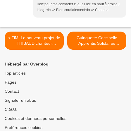
lien"pour me contacter cliquez ici" en haut à droit du
blog..<br /> Bien cordialement<br /> Clodelle
< TiM! Le nouveau projet de
Guinguette Coccinelle
THIBAUD chanteur
Apprentis Solidaires
compositeur orléanais a le
Chécy... >
vent en poupe
Hébergé par Overblog
Top articles
Pages
Contact
Signaler un abus
C.G.U.
Cookies et données personnelles
Préférences cookies