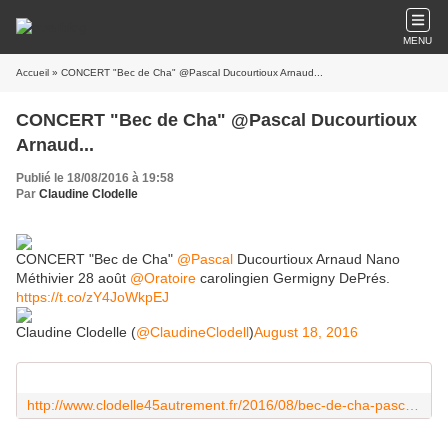
MENU
Accueil
» CONCERT "Bec de Cha" @Pascal Ducourtioux Arnaud...
CONCERT "Bec de Cha" @Pascal Ducourtioux
Arnaud...
Publié le 18/08/2016 à 19:58
Par
Claudine Clodelle
CONCERT "Bec de Cha"
@Pascal
Ducourtioux Arnaud Nano
Méthivier 28 août
@Oratoire
carolingien Germigny DePrés.
https://t.co/zY4JoWkpEJ
Claudine Clodelle (
@ClaudineClodell
)
August 18, 2016
http://www.clodelle45autrement.fr/2016/08/bec-de-cha-pascal-ducourtioux-et-arnaud-nano-methivier-en-concert-le-28-aout-a-germigny-des-pres.html