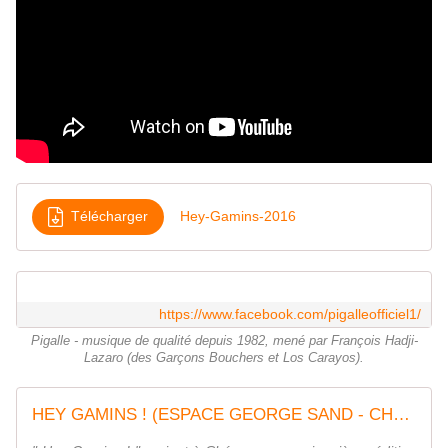
Télécharger
Hey-Gamins-2016
https://www.facebook.com/pigalleofficiel1/
Pigalle - musique de qualité depuis 1982, mené par François Hadji-
Lazaro (des Garçons Bouchers et Los Carayos).
HEY GAMINS ! (ESPACE GEORGE SAND - CHÉCY) | L'ASTROLABE