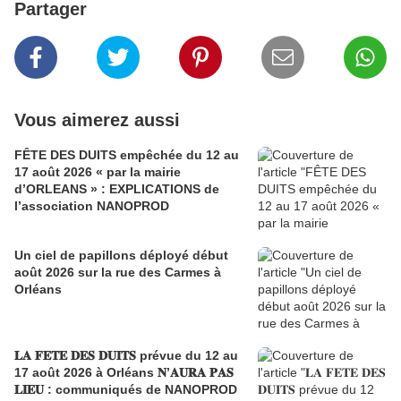
Partager
Vous aimerez aussi
FÊTE DES DUITS empêchée du 12 au
17 août 2026 « par la mairie
d’ORLEANS » : EXPLICATIONS de
l’association NANOPROD
Un ciel de papillons déployé début
août 2026 sur la rue des Carmes à
Orléans
𝐋𝐀 𝐅𝐄𝐓𝐄 𝐃𝐄𝐒 𝐃𝐔𝐈𝐓𝐒 prévue du 12 au
17 août 2026 à Orléans 𝐍’𝐀𝐔𝐑𝐀 𝐏𝐀𝐒
𝐋𝐈𝐄𝐔 : communiqués de NANOPROD