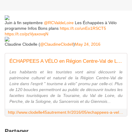
Juin à fin septembre
@RCValdeLoire
Les Échappées à Vélo
programme Infos Bons plans
https://t.co/unEo1RSCT5
https://t.co/pzVyaxovqN
Claudine Clodelle (
@ClaudineClodell
)
May 24, 2016
ÉCHAPPEES A VÉLO en Région Centre-Val de Loire De juin à fin septembre 2016 Programme, infos, bons plans - VIVRE AUTREMENT VOS LOISIRS avec Clodelle
Les habitants et les touristes vont ainsi découvrir le
patrimoine culturel et naturel de la Région Centre-Val de
Loire dans l'esprit " tourisme à vélo" promu par celle-ci. Plus
de 120 boucles permettront au public de découvrir toutes les
facettes touristiques de la Touraine, du Val de Loire, du
Perche, de la Sologne, du Sancerrois et du Giennois...
http://www.clodelle45autrement.fr/2016/05/echappees-a-velo-en-region-centre-val-de-loire-de-juin-a-fin-septembre-2016-programme-infos-bons-plans.html
Partager