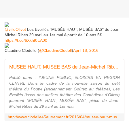
@villeOlivet
Les Eveillés "MUSÉE HAUT, MUSÉE BAS" de Jean-
Michel Ribes 29 avril au 1er mai A partir de 10 ans 5€
https://t.co/6Xkht0EA00
Claudine Clodelle (
@ClaudineClodell
)
April 18, 2016
MUSEE HAUT, MUSEE BAS de Jean-Michel Ribes du 29 avril au 1er mai OLIVET petit théâtre du Poutyl - VIVRE AUTREMENT VOS LOISIRS avec Clodelle
Publié dans : #JEUNE PUBLIC, #LOISIRS EN REGION
CENTRE Dans le cadre de la nouvelle saison du petit
théâtre du Poutyl (anciennement Goûtez au théâtre), Les
Eveillés (issus des ateliers théâtre des Comédiens d'Olivet)
joueront "MUSÉE HAUT, MUSÉE BAS", pièce de Jean-
Michel Ribes du 29 avril au 1er mai.
http://www.clodelle45autrement.fr/2016/04/musee-haut-musee-bas-de-jean-michel-ribes-du-29-avril-au-1er-mai-olivet-petit-theatre-du-poutyl.html