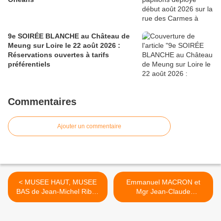
9e SOIRÉE BLANCHE au Château de
Meung sur Loire le 22 août 2026 :
Réservations ouvertes à tarifs
préférentiels
Commentaires
Ajouter un commentaire
< MUSEE HAUT, MUSEE
Emmanuel MACRON et
BAS de Jean-Michel Ribes
Mgr Jean-Claude
du 29 avril au 1er mai
DESCUBES invités des
OLIVET petit théâtre du
FETES DE JEANNE D'ARC
Poutyl
2016 à ORLEANS dont voici