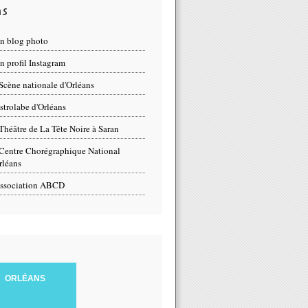
ns
n blog photo
 profil Instagram
Scène nationale d'Orléans
strolabe d'Orléans
Théâtre de La Tête Noire à Saran
Centre Chorégraphique National
rléans
ssociation ABCD