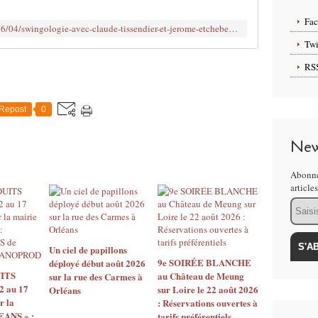
i
é
Fa
http://www.clodelle45autrement.fr/2016/04/swingologie-avec-claude-tissendier-et-jerome-etcheberry-le-10-avril-a-st-jean-le-blanc.html
d
Twi
a
n
RS
s
:
#
Repost
0
L
O
New
I
S
Abonne
I
article
R
Email
S
E
N
R
Un ciel de papillons
E
9e SOIRÉE BLANCHE
déployé début août 2026
ITS
au Château de Meung
G
sur la rue des Carmes à
2 au 17
sur Loire le 22 août 2026
Orléans
I
r la
: Réservations ouvertes à
O
EANS » :
tarifs préférentiels