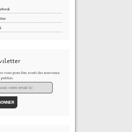
cebook
tter
S
sletter
z-vous pour être averti des nouveaux
s publiés.