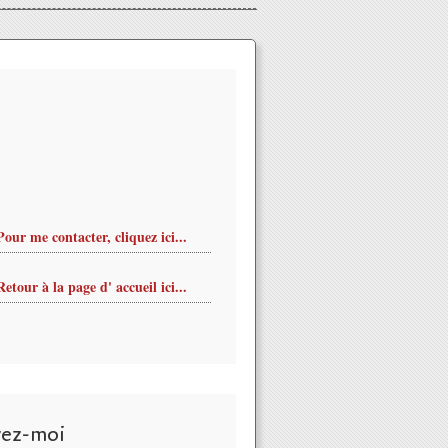
Pour me contacter, cliquez ici...
Retour à la page d' accueil ici...
 avec Claude Tissendier et Jérôme Etcheberry le 10 avril à St J
vez-moi