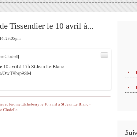
 Tissendier le 10 avril à...
016, 23:35pm
neClodell
)
e 10 avril à 17h St Jean Le Blanc
t.co/OwT9brp9SM
SWINGOLOGIE
P
u
b
Sui
l