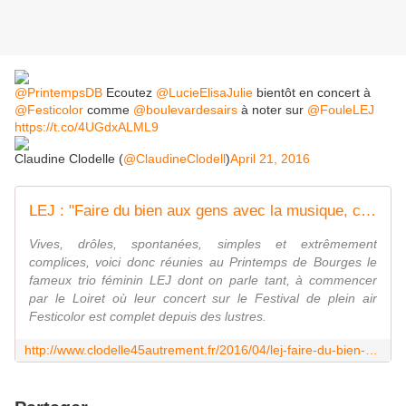
@PrintempsDB
Ecoutez
@LucieElisaJulie
bientôt en concert à
@Festicolor
comme
@boulevardesairs
à noter sur
@FouleLEJ
https://t.co/4UGdxALML9
Claudine Clodelle (
@ClaudineClodell
)
April 21, 2016
LEJ : "Faire du bien aux gens avec la musique, c'est juste magique" Interview PRINTEMPS DE BOURGES 2016 - VIVRE AUTREMENT VOS LOISIRS avec Clodelle
Vives, drôles, spontanées, simples et extrêmement
complices, voici donc réunies au Printemps de Bourges le
fameux trio féminin LEJ dont on parle tant, à commencer
par le Loiret où leur concert sur le Festival de plein air
Festicolor est complet depuis des lustres.
http://www.clodelle45autrement.fr/2016/04/lej-faire-du-bien-aux-gens-avec-la-musique-c-est-juste-magique-interview-printemps-de-bourges-2016.html