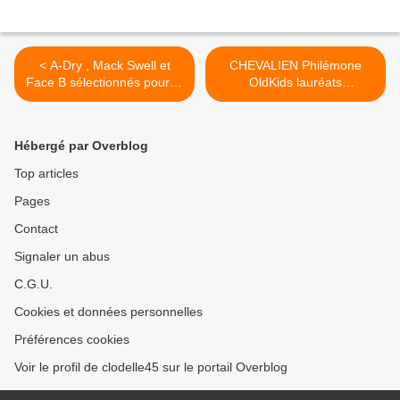
< A-Dry , Mack Swell​ et
CHEVALIEN Philémone
Face B sélectionnés pour la
OldKids lauréats
finale d' ORLEANS DJ
Propul'Son... >
CAST 2016
Hébergé par Overblog
Top articles
Pages
Contact
Signaler un abus
C.G.U.
Cookies et données personnelles
Préférences cookies
Voir le profil de clodelle45 sur le portail Overblog