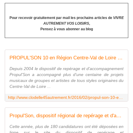
Pour recevoir gratuitement par mail les prochains articles
de
VIVRE
AUTREMENT VOS LOISIRS
,
Pensez à vous abonner au blog
PROPUL'SON 10 en Région Centre-Val de Loire : APPEL A CANDIDATURE jusqu'au 1er mars 2016 - VIVRE AUTREMENT VOS LOISIRS avec Clodelle
Depuis 2004 le dispositif de repérage et d'accompagnement
Propul'Son a accompagné plus d'une centaine de projets
musicaux de groupes et artistes de tous styles originaires du
Centre-Val de Loire ...
http://www.clodelle45autrement.fr/2016/02/propul-son-10-en-region-centre-val-de-loire-appel-a-candidature-jusqu-au-1er-mars-2016.html
Propul'Son, dispositif régional de repérage et d'accompagnement : annonce des lauréats 2016 (niveau régional)
Cette année, plus de 180 candidatures ont été déposées en
ligne sur le site du dispositif de repérage et