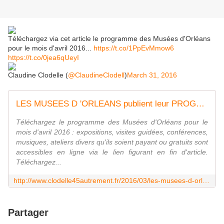
Téléchargez via cet article le programme des Musées d'Orléans
pour le mois d'avril 2016...
https://t.co/1PpEvMmow6
https://t.co/0jea6qUeyI
Claudine Clodelle (
@ClaudineClodell
)
March 31, 2016
LES MUSEES D 'ORLEANS publient leur PROGRAMME D'AVRIL 2016 - VIVRE AUTREMENT VOS LOISIRS avec Clodelle
Téléchargez le programme des Musées d'Orléans pour le
mois d'avril 2016 : expositions, visites guidées, conférences,
musiques, ateliers divers qu'ils soient payant ou gratuits sont
accessibles en ligne via le lien figurant en fin d'article.
Téléchargez...
http://www.clodelle45autrement.fr/2016/03/les-musees-d-orleans-publient-leur-programme-d-avril-2016.html
Partager