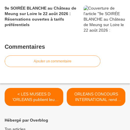
9e SOIRÉE BLANCHE au Château de
Meung sur Loire le 22 août 2026 :
Réservations ouvertes à tarifs
préférentiels
Commentaires
Ajouter un commentaire
< LES MUSEES D
ORLEANS CONCOURS
'ORLEANS publient leur
INTERNATIONAL rend
PROGRAMME D'AVRIL
hommage à HENRI
2016
DUTILLEUX et ALBERTO
GINASTERA >
Hébergé par Overblog
Top articles