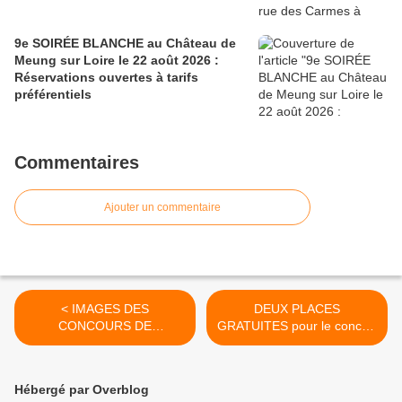
9e SOIRÉE BLANCHE au Château de
Meung sur Loire le 22 août 2026 :
Réservations ouvertes à tarifs
préférentiels
Commentaires
Ajouter un commentaire
< IMAGES DES
DEUX PLACES
CONCOURS DE
GRATUITES pour le concert
TATOUAGES organisés le 4
de MASHROU’ LEILA
mars 2016 à la Grande
مشروع ليلى à ST JEAN DE
Halle de la Villette de Paris
LA RUELLE le 10 mars
Hébergé par Overblog
2016 >