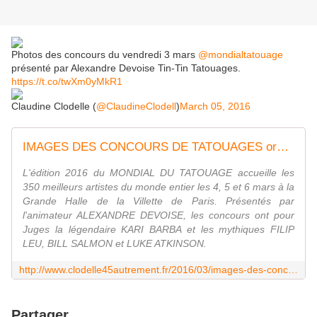
Photos des concours du vendredi 3 mars
@mondialtatouage
présenté par Alexandre Devoise Tin-Tin Tatouages.
https://t.co/twXm0yMkR1
Claudine Clodelle (
@ClaudineClodell
)
March 05, 2016
IMAGES DES CONCOURS DE TATOUAGES organisés le 4 mars 2016 à la Grande Halle de la Villette de Paris - VIVRE AUTREMENT VOS LOISIRS avec Clodelle
L'édition 2016 du MONDIAL DU TATOUAGE accueille les
350 meilleurs artistes du monde entier les 4, 5 et 6 mars à la
Grande Halle de la Villette de Paris. Présentés par
l'animateur ALEXANDRE DEVOISE, les concours ont pour
Juges la légendaire KARI BARBA et les mythiques FILIP
LEU, BILL SALMON et LUKE ATKINSON.
http://www.clodelle45autrement.fr/2016/03/images-des-concours-de-tatouages-organises-le-4-mars-2016-a-la-grande-halle-de-la-villette-de-paris.html
Partager