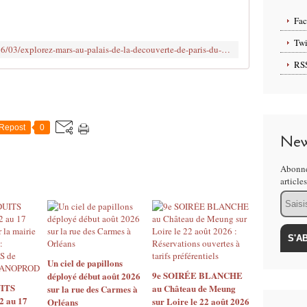
n
ç
Fa
u
e
Twi
http://www.clodelle45autrement.fr/2016/03/explorez-mars-au-palais-de-la-decouverte-de-paris-du-9-fevrier-au-28-aout-2016.html
p
RS
a
r
l
a
C
Repost
0
i
New
t
é
Abonne
d
article
e
Email
l
'
e
s
p
Un ciel de papillons
a
9e SOIRÉE BLANCHE
déployé début août 2026
ITS
au Château de Meung
c
sur la rue des Carmes à
2 au 17
sur Loire le 22 août 2026
Orléans
e