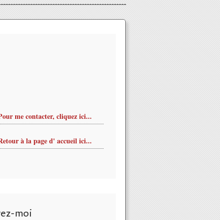
Pour me contacter, cliquez ici...
Retour à la page d' accueil ici...
ARS au PALAIS DE LA DECOUVERTE de PARIS du 9 FEVRIER au
vez-moi