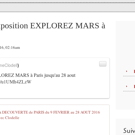
Exposition EXPLOREZ MARS à
016, 02:16am
neClodell
)
OREZ MARS à Paris jusqu'au 28 aout
t.co/u1UMh4ZLzW
EXPLOREZ M
C
o
Sui