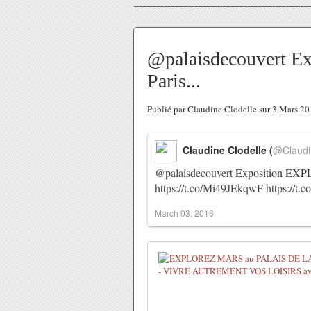
@palaisdecouvert 
Paris...
Publié par Claudine Clodelle sur 3 Mars 2
Claudine Clodelle (
@Claudi
@palaisdecouvert
Exposition EXPL
https://t.co/Mi49JEkqwF
https://
March 03, 2016