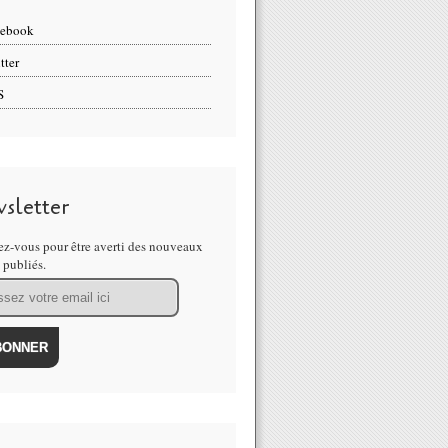
cebook
tter
S
sletter
z-vous pour être averti des nouveaux
s publiés.