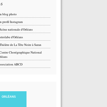
ns
n blog photo
 profil Instagram
Scène nationale d'Orléans
strolabe d'Orléans
Théâtre de La Tête Noire à Saran
Centre Chorégraphique National
rléans
ssociation ABCD