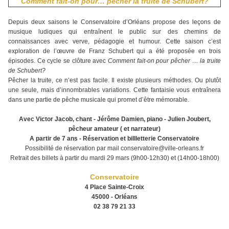
Comment fait-on pour… pêcher la truite de Schubert?
Depuis deux saisons le Conservatoire d’Orléans propose des leçons de
musique ludiques qui entraînent le public sur des chemins de
connaissances avec verve, pédagogie et humour. Cette saison c’est
exploration de l’œuvre de Franz Schubert qui a été proposée en trois
épisodes. Ce cycle se clôture avec
Comment fait-on pour pêcher … la truite
de Schubert?
Pêcher la truite, ce n’est pas facile. Il existe plusieurs méthodes. Ou plutôt
une seule, mais d’innombrables variations. Cette fantaisie vous entraînera
dans une partie de pêche musicale qui promet d’être mémorable.
Avec Victor Jacob, chant - Jérôme Damien, piano - Julien Joubert,
pêcheur amateur ( et narrateur)
A partir de 7 ans - Réservation et billletterie Conservatoire
Possibilité de réservation par mail conservatoire@ville-orleans.fr
Retrait des billets à partir du mardi 29 mars (9h00-12h30) et (14h00-18h00)
Conservatoire
4 Place Sainte-Croix
45000 - Orléans
02 38 79 21 33