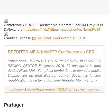
Conférence CERCIL" "Rééditer Mein Kampf?" par JM Dreyfus et
D Alexandre
https://t.co/hfKaThEnu4
https://t.co/mzNwkgSWET
Claudine Clodelle (
@ClaudineClodell
)
March 19, 2016
RÉÉDITER MEIN KAMPF? Conférence au CERCIL d' ORLEANS le 22 mars 2016 - VIVRE AUTREMENT VOS LOISIRS avec Clodelle
Publié dans : #GRATUIT OU TARIF REDUIT, #LOISIRS EN
REGION CENTRE En janvier 2016, 70 ans après la mort
d'Adolf Hitler, Mein Kampf est tombé dans le domaine public.
L'application du droit d'auteur permet désormais la libre
republication de ce texte de haine. Rééditer Mein Kampf ?
http://www.clodelle45autrement.fr/2016/03/reediter-mein-kampf-conference-au-cercil-d-orleans-le-22-mars-2016.html
Partager