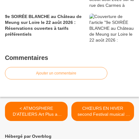
9e SOIRÉE BLANCHE au Château de
Meung sur Loire le 22 août 2026 :
Réservations ouvertes à tarifs
préférentiels
Commentaires
Ajouter un commentaire
< ATMOSPHERE
CHŒURS EN HIVER
D'ATELIERS Art Plus au
second Festival musical à
Château des Longues
OLIVET les 4, 5 et 6 mars
Allées 5 - 27 mars 2016
2016 >
Hébergé par Overblog