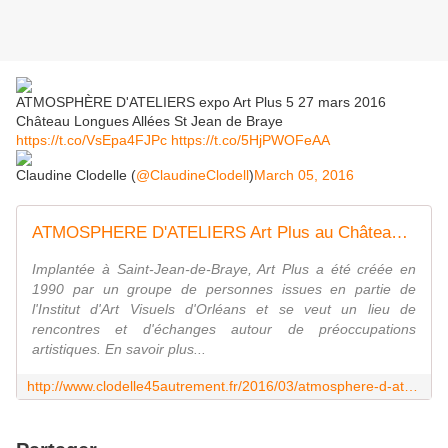
ATMOSPHÈRE D'ATELIERS expo Art Plus 5 27 mars 2016
Château Longues Allées St Jean de Braye
https://t.co/VsEpa4FJPc
https://t.co/5HjPWOFeAA
Claudine Clodelle (
@ClaudineClodell
)
March 05, 2016
ATMOSPHERE D'ATELIERS Art Plus au Château des Longues Allées 5 - 27 mars 2016 - VIVRE AUTREMENT VOS LOISIRS avec Clodelle
Implantée à Saint-Jean-de-Braye, Art Plus a été créée en
1990 par un groupe de personnes issues en partie de
l'Institut d'Art Visuels d'Orléans et se veut un lieu de
rencontres et d'échanges autour de préoccupations
artistiques. En savoir plus...
http://www.clodelle45autrement.fr/2016/03/atmosphere-d-ateliers-art-plus-au-chateau-des-longues-allees-5-27-mars-2016.html