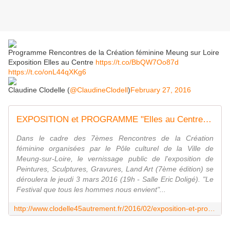
Programme Rencontres de la Création féminine Meung sur Loire
Exposition Elles au Centre
https://t.co/BbQW7Oo87d
https://t.co/onL44qXKg6
Claudine Clodelle (
@ClaudineClodell
)
February 27, 2016
EXPOSITION et PROGRAMME "Elles au Centre" MEUNG SUR LOIRE 3 mars au 17 avril 2016 - VIVRE AUTREMENT VOS LOISIRS avec Clodelle
Dans le cadre des 7èmes Rencontres de la Création
féminine organisées par le Pôle culturel de la Ville de
Meung-sur-Loire, le vernissage public de l'exposition de
Peintures, Sculptures, Gravures, Land Art (7ème édition) se
déroulera le jeudi 3 mars 2016 (19h - Salle Eric Doligé). "Le
Festival que tous les hommes nous envient"...
http://www.clodelle45autrement.fr/2016/02/exposition-et-programme-elles-au-centre-meung-sur-loire-3-mars-au-17-avril-2016.html