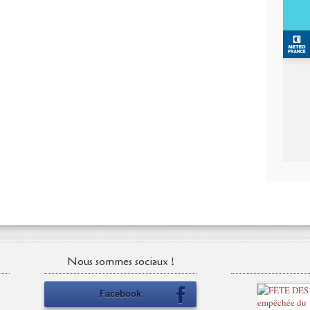
a
r
s
p
r
o
c
h
a
i
n
à
l
a
m
a
n
i
f
Nous sommes sociaux !
e
s
Facebook
t