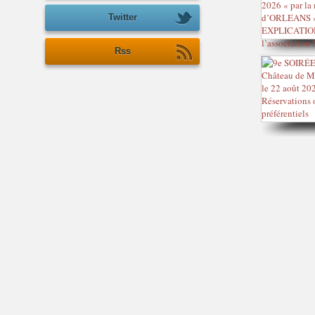
a
t
Twitter
i
o
Rss
n
n
a
t
i
o
n
a
l
e
"
D
i
s
-
m
o
i
,