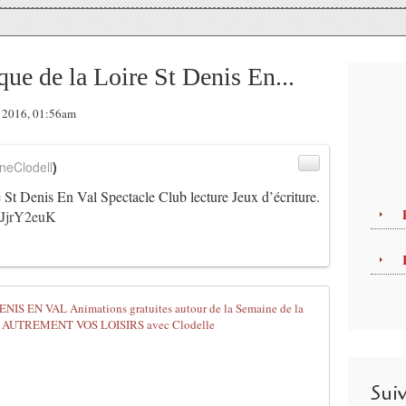
e de la Loire St Denis En...
r 2016, 01:56am
neClodell
)
St Denis En Val Spectacle Club lecture Jeux d’écriture.
7iJjrY2euK
MEDIATHEQUE
L
a
M
Sui
é