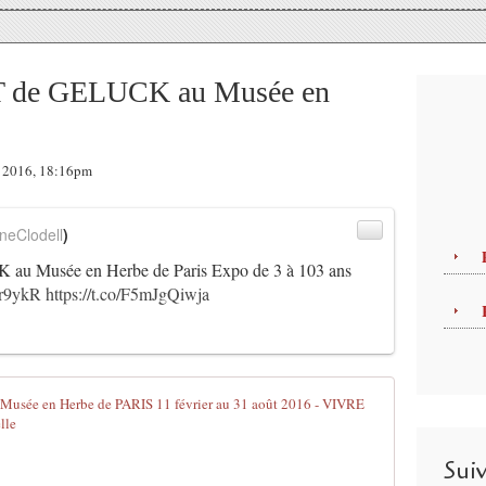
 de GELUCK au Musée en
er 2016, 18:16pm
neClodell
)
 Musée en Herbe de Paris Expo de 3 à 103 ans
Tr9ykR
https://t.co/F5mJgQiwja
L' ART ET L
L
a
Sui