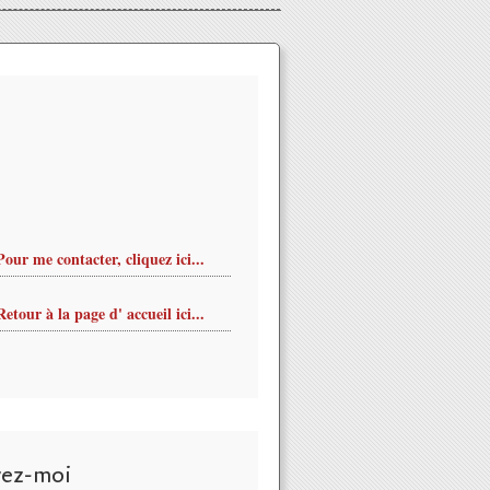
Pour me contacter, cliquez ici...
Retour à la page d' accueil ici...
E CHAT de GELUCK au Musée en Herbe de PARIS 11 février au 31
vez-moi