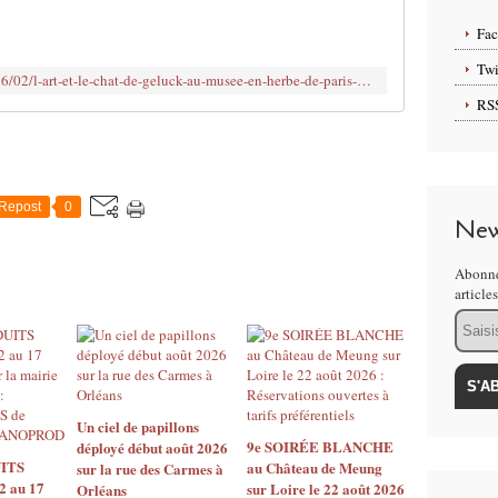
n
o
Fa
u
v
Twi
http://www.clodelle45autrement.fr/2016/02/l-art-et-le-chat-de-geluck-au-musee-en-herbe-de-paris-11-fevrier-au-31-aout-2016.html
e
RS
l
l
e
e
x
Repost
0
p
New
o
s
Abonne
i
article
t
Email
i
o
n
p
a
Un ciel de papillons
r
9e SOIRÉE BLANCHE
déployé début août 2026
ITS
au Château de Meung
i
sur la rue des Carmes à
2 au 17
sur Loire le 22 août 2026
Orléans
s