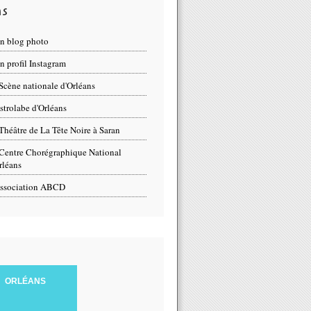
ns
n blog photo
 profil Instagram
Scène nationale d'Orléans
strolabe d'Orléans
Théâtre de La Tête Noire à Saran
Centre Chorégraphique National
rléans
ssociation ABCD