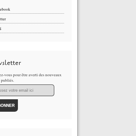
cebook
tter
S
sletter
z-vous pour être averti des nouveaux
s publiés.