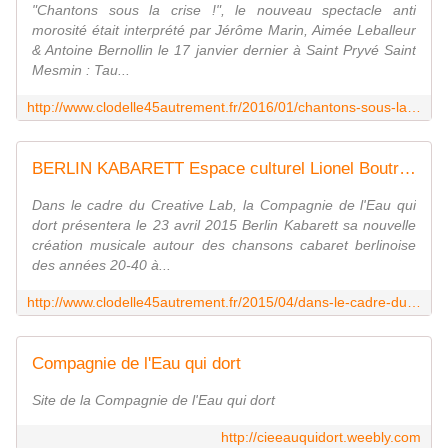
"Chantons sous la crise !", le nouveau spectacle anti
morosité était interprété par Jérôme Marin, Aimée Leballeur
& Antoine Bernollin le 17 janvier dernier à Saint Pryvé Saint
Mesmin : Tau...
http://www.clodelle45autrement.fr/2016/01/chantons-sous-la-crise-avec-jerome-marin-aimee-leballeur-antoine-bernollin-a-st-pryve-saint-mesmin.html
BERLIN KABARETT Espace culturel Lionel Boutrouche d'Ingré 23 avril 2015 - VIVRE AUTREMENT VOS LOISIRS avec Clodelle
Dans le cadre du Creative Lab, la Compagnie de l'Eau qui
dort présentera le 23 avril 2015 Berlin Kabarett sa nouvelle
création musicale autour des chansons cabaret berlinoise
des années 20-40 à...
http://www.clodelle45autrement.fr/2015/04/dans-le-cadre-du-creative-lab-la-compagnie-de-l-eau-qui-dort-presentera-le-23-avril-2015-berlin-kabarett-sa-nouvelle-creation-musica
Compagnie de l'Eau qui dort
Site de la Compagnie de l'Eau qui dort
http://cieeauquidort.weebly.com