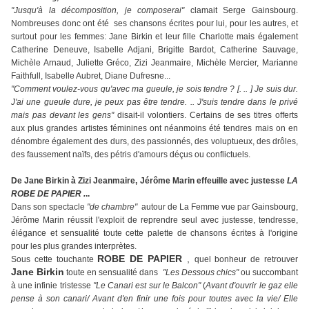
"Jusqu'à la décomposition, je composerai"
clamait Serge Gainsbourg.
Nombreuses donc ont été ses chansons écrites pour lui, pour les autres, et
surtout pour les femmes: Jane Birkin et leur fille Charlotte mais également
Catherine Deneuve, Isabelle Adjani, Brigitte Bardot, Catherine Sauvage,
Michèle Arnaud, Juliette Gréco, Zizi Jeanmaire, Michèle Mercier, Marianne
Faithfull, Isabelle Aubret, Diane Dufresne...
"Comment voulez-vous qu'avec ma gueule, je sois tendre ? [. .. ] Je suis dur.
J'ai une gueule dure, je peux pas être tendre. .. J'suis tendre dans le privé
mais pas devant les gens"
disait-il volontiers. Certains de ses titres offerts
aux plus grandes artistes féminines ont néanmoins été tendres mais on en
dénombre également des durs, des passionnés, des voluptueux, des drôles,
des faussement naïfs, des pétris d'amours déçus ou conflictuels.
De Jane Birkin à Zizi Jeanmaire, Jérôme Marin effeuille avec justesse
LA
ROBE DE PAPIER .
..
Dans son spectacle
"de chambre"
autour de La Femme vue par Gainsbourg,
Jérôme Marin réussit l'exploit de reprendre seul avec justesse, tendresse,
élégance et sensualité toute cette palette de chansons écrites à l'origine
pour les plus grandes interprètes.
ROBE DE PAPIER
,
Sous cette touchante
quel bonheur de retrouver
Jane Birkin
toute en
sensualité dans
"Les Dessous chics"
ou succombant
à une infinie tristesse
"Le Canari est sur le Balcon"
(
Avant d'ouvrir le gaz elle
pense à son canari/ Avant d'en finir une fois pour toutes avec la vie/ Elle