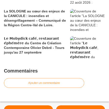
La SOLOGNE au cœur des enjeux de
la CANICULE : incendies et
désengrillagement – Communiqué de
la Région Centre-Val de Loire.
𝗟𝗲 𝗠𝗼𝗯𝘆𝗱𝗶𝗰𝗸 𝗰𝗮𝗳𝗲́, 𝗿𝗲𝘀𝘁𝗮𝘂𝗿𝗮𝗻𝘁
𝗲́𝗽𝗵𝗲́𝗺𝗲̀𝗿𝗲 du Centre de Création
Contemporaine Olivier Debré - Tours
jusqu'au 27 septembre
Commentaires
Ajouter un commentaire