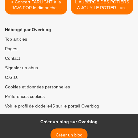
< Concert FARLIGHT à la
L'AUBERGE DES POTIERS
JAVA POP le dimanche 7
A JOUY LE POTIER : une
février 2016
cuisine du terroir entre
tradition et modernité >
Hébergé par Overblog
Top articles
Pages
Contact
Signaler un abus
C.G.U.
Cookies et données personnelles
Préférences cookies
Voir le profil de clodelle45 sur le portail Overblog
Créer un blog sur Overblog
Créer un blog