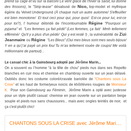
prend sa cage et vu sur la balcon/ Le vent glacé de l'hiver la saisit, lui donne
Nico,
des frissons)
, le
"Strip-tease"
désabusé de
top-model et mythique
égérie du Velvet Underground
(À chaque nuit un autre automne/ S'effeuiller
est bien monotone/ Et tout ceci pour qui, pour quoi/ Est-ce pour lui, est-ce
Régine
pour toi?)
, l' humour débridé de l'incontournable
"Pourquoi un
pyjama"
et
"Les femmes ça fait pédé" (Les femmes, ça fait/ Mmh tellement
Zizi
efféminé/ Qu'il y a plus d'un pédé/ Qui y est resté !)
, la vulnérabilité de
Jeanmaire
Régine
ou
"Les Bleus"
(Oui mes bleus sont mes seuls bijoux/
Y en a qu’j’ai payé un prix fou/ Tu m’as tellement rouée de coups/ Me voilà
millionnaire de partout).
..
Le casual chic à la Gainsbourg adopté par Jérôme Marin...
On a souvent vu l’homme “à la tête de chou” pieds nus dans ses Repetto
blanches en cuir mou et chemise en chambray ouverte sur un jean délavé.
Oubliés donc les costume coloré/cravate bariolée de
"Chantons sous La
Crise"
et les haut de forme/yeux noicis de khôl/lèvres rougies de
Monsieur
K.
Pour son
Gainsbourg au Féminin
, Jérôme Marin a opté avec justesse
pour un style plutôt casual: chemise en jean ouverte sur un pantalon beige
souple et pieds nus sans chaussures... mais avec ongles teintés de noir, et
ça c'est plutôt chic!
CHANTONS SOUS LA CRISE avec Jérôme Marin, Aimée Leballeur &amp; Antoine Bernollin à St Pryvé Saint Mesmin - VIVRE AUTREMENT VOS LOISIRS avec Clodelle