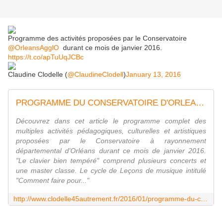
Programme des activités proposées par le Conservatoire
@OrleansAgglO
​ durant ce mois de janvier 2016.
https://t.co/apTuUqJCBc
Claudine Clodelle (
@ClaudineClodell
)
January 13, 2016
PROGRAMME DU CONSERVATOIRE D'ORLEANS activités pédagogiques culturelles artistiques JANVIER 2016 - VIVRE AUTREMENT VOS LOISIRS avec Clodelle
Découvrez dans cet article le programme complet des
multiples activités pédagogiques, culturelles et artistiques
proposées par le Conservatoire à rayonnement
départemental d'Orléans durant ce mois de janvier 2016.
"Le clavier bien tempéré" comprend plusieurs concerts et
une master classe. Le cycle de Leçons de musique intitulé
"Comment faire pour..."
http://www.clodelle45autrement.fr/2016/01/programme-du-conservatoire-d-orleans-activites-pedagogiques-culturelles-artistiques-janvier-2016.html