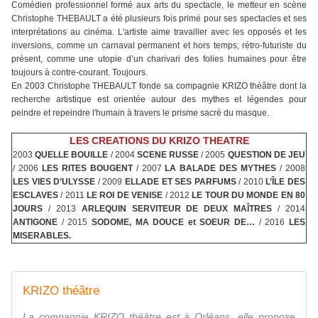
Comédien professionnel formé aux arts du spectacle, le metteur en scène
Christophe THEBAULT a été plusieurs fois primé pour ses spectacles et ses
interprétations au cinéma. L'artiste aime travailler avec les opposés et les
inversions, comme un carnaval permanent et hors temps, rétro-futuriste du
présent, comme une utopie d’un charivari des folies humaines pour être
toujours à contre-courant. Toujours.
En 2003 Christophe THEBAULT fonde sa compagnie KRIZO théâtre dont la
recherche artistique est orientée autour des mythes et légendes
pour
peindre et repeindre l'humain
à travers le prisme sacré du masque.
LES CREATIONS DU KRIZO THEATRE
2003
QUELLE BOUILLE
/ 2004
SCENE RUSSE
/ 2005
QUESTION DE JEU
/ 2006
LES RITES BOUGENT
/ 2007
LA BALADE DES MYTHES
/ 2008
LES VIES D’ULYSSE
/ 2009
ELLADE ET SES PARFUMS
/ 2010
L’ÎLE DES
ESCLAVES
/ 2011
LE ROI DE VENISE
/ 2012
LE TOUR DU MONDE EN 80
JOURS
/ 2013
ARLEQUIN SERVITEUR DE DEUX MAÎTRES
/ 2014
ANTIGONE
/ 2015
SODOME, MA DOUCE et SOEUR DE…
/ 2016
LES
MISERABLES.
KRIZO théâtre
La compagnie KRIZO théâtre est à Orléans, elle propose