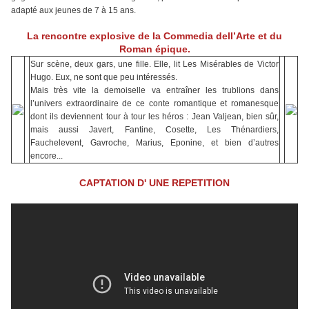
adapté aux jeunes de 7 à 15 ans.
La rencontre explosive de la Commedia dell’Arte et du
Roman épique.
Sur scène, deux gars, une fille. Elle, lit Les Misérables de Victor
Hugo. Eux, ne sont que peu intéressés.
Mais très vite la demoiselle va entraîner les trublions dans
l’univers extraordinaire de ce conte romantique et romanesque
dont ils deviennent tour à tour les héros : Jean Valjean, bien sûr,
mais aussi Javert, Fantine, Cosette, Les Thénardiers,
Fauchelevent, Gavroche, Marius, Eponine, et bien d’autres
encore...
CAPTATION D' UNE REPETITION