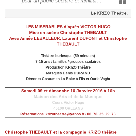
pour un public scolaire et familial…
Le KRIZO Théâtre.
LES MISERABLES d’après VICTOR HUGO
Mise en scène Christophe THEBAULT
Avec Aimée LEBALLEUR, Laurent DUPONT et Christophe
THEBAULT
Théâtre burlesque (59 minutes)
7-15 ans / familles / groupes scolaires
Production KRIZO Théâtre
Masques Denis DURAND
Décor et Costumes La Boite à Fils et Ouric Voght
Samedi 09 et dimanche 10 Janvier 2016 à 16h
Maison des Arts et de la Musique
Cours Victor Hugo
45100 ORLEANS
Réservations krizotheatre@yahoo.fr / 06. 78. 25. 29. 73
Christophe THEBAULT et la compagnie KRIZO théâtre