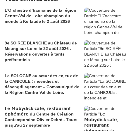
L’Orchestre d’harmonie de la région
Centre-Val de Loire champion du
monde à Kerkrade le 2 août 2026
9e SOIRÉE BLANCHE au Château de
Meung sur Loire le 22 août 2026 :
Réservations ouvertes à tarifs
préférentiels
La SOLOGNE au cœur des enjeux de
la CANICULE : incendies et
désengrillagement – Communiqué de
la Région Centre-Val de Loire.
𝗟𝗲 𝗠𝗼𝗯𝘆𝗱𝗶𝗰𝗸 𝗰𝗮𝗳𝗲́, 𝗿𝗲𝘀𝘁𝗮𝘂𝗿𝗮𝗻𝘁
𝗲́𝗽𝗵𝗲́𝗺𝗲̀𝗿𝗲 du Centre de Création
Contemporaine Olivier Debré - Tours
jusqu'au 27 septembre