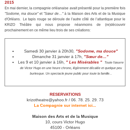
2015
En mai dernier, la compagnie orléanaise avait présenté pour la première fois
"Sodome, ma douce"
et
"Sœur de…"
à la Maison des Arts et de la Musique
d'Orléans. Le tapis rouge se déroule de l’autre côté de l’atlantique pour le
KRIZO Théâtre qui nous propose néanmoins de (re)découvrir
prochainement en ce même lieu trois de ses créations:
Samedi 30 janvier à 20h30
,
"Sodome, ma douce"
Dimanche 31 janvier à 17h,
"Sœur de…"
Les 9 et 10 janvier à 16h,
" Les Misérables "
Toute l'œuvre
de Victor Hugo en une heure chrono, légèrement décalée et quelque peu
burlesque. Un spectacle jeune public pour toute la famille...
RESERVATIONS
krizotheatre@yahoo.fr / 06. 78. 25. 29. 73
La Compagnie sur internet ici...
Maison des Arts et de la Musique
10, cours Victor Hugo
45100 - Orléans