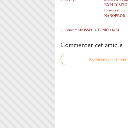
EXPLICATION
l’association
NANOPROD
Concert MIOSSEC + TONIO à la MAM d'ORLEANS 26 mars 2016 organisation association DEFI
Commenter cet article
Ajouter un commentaire