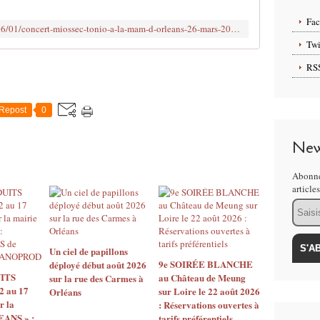
s
o
Fa
http://www.clodelle45autrement.fr/2016/01/concert-miossec-tonio-a-la-mam-d-orleans-26-mars-2016-organisation-association-defi.html
c
Twi
i
a
RS
t
i
o
Repost
0
n
o
New
r
l
Abonne
é
article
a
Email
n
a
i
s
Un ciel de papillons
e
9e SOIRÉE BLANCHE
déployé début août 2026
ITS
au Château de Meung
D
sur la rue des Carmes à
2 au 17
sur Loire le 22 août 2026
Orléans
E
r la
: Réservations ouvertes à
F
EANS » :
tarifs préférentiels