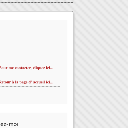
Pour me contacter, cliquez ici...
Retour à la page d' accueil ici...
SSEC + TONIO à la MAM d'ORLEANS 26 mars 2016 organisation a
vez-moi