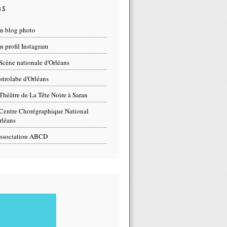
ns
n blog photo
 profil Instagram
Scène nationale d'Orléans
strolabe d'Orléans
Théâtre de La Tête Noire à Saran
Centre Chorégraphique National
rléans
ssociation ABCD