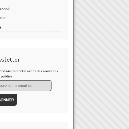
cebook
tter
S
sletter
z-vous pour être averti des nouveaux
s publiés.