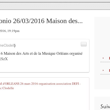
onio 26/03/2016 Maison des...
r 2016, 19:19pm
neClodell
)
6 Maison des Arts et de la Musique Orléans organisé
iRSzX
Concert MIO
L
'
a
Sui
s