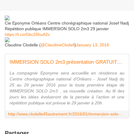
Cie Eponyme Orléans​ Centre chorégraphique national Josef Nadj​
Répétition publique IMMERSION SOLO 2m3 29 janvier
https://t.co/Gkc25huA2v
Claudine Clodelle (
@ClaudineClodell
)
January 13, 2016
IMMERSION SOLO 2m3 présentation GRATUITE Cie éponyme 29 janvier CCN ORLEANS - VIVRE AUTREMENT VOS LOISIRS avec Clodelle
La compagnie Eponyme sera accueillie en résidence au
Centre chorégraphique national d'Orléans - Josef Nadj du
25 au 29 janvier 2016 pour la toute première étape de
IMMERSION SOLO 2m3 , sa nouvelle création. Au fil des
jours les idées évolueront de la pensée à l'action et une
répétition publique est prévue le 29 janvier à 20h.
http://www.clodelle45autrement.fr/2016/01/immersion-solo-2m3-presentation-gratuite-cie-eponyme-29-janvier-ccn-orleans.html
Partager